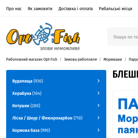
Про нас
Як замовити
Доставка і оплата
Рибальські місця
Риболовний магазин Opt-Fish
Зимова риболовля
Мормишки
Пару
БЛЕШН
Вудилища
(930)
Херабуна
(104)
Котушки
(280)
Ліска / Шнур / Флюорокарбон
(710)
Кормова база
(990)