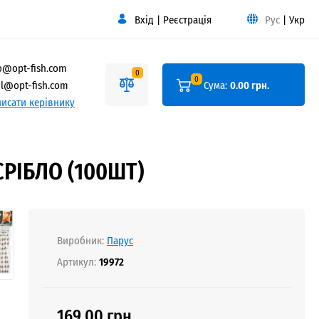
Вхід
|
Реєстрація
Рус
|
Укр
o@opt-fish.com
0
0
l@opt-fish.com
Сума:
0.00 грн.
исати керівнику
РІБЛО (100ШТ)
Виробник:
Парус
Артикул:
19972
169.00 грн.