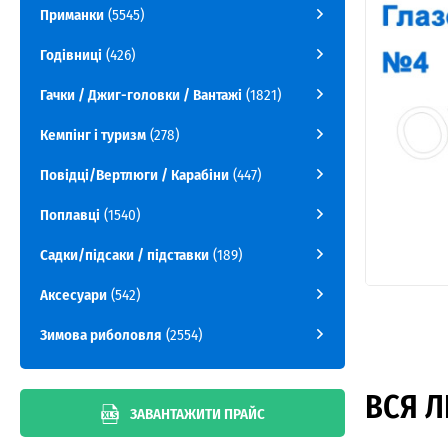
Приманки
(5545)
Годівниці
(426)
Гачки / Джиг-головки / Вантажі
(1821)
Кемпінг і туризм
(278)
Повідці/Вертлюги / Карабіни
(447)
Поплавці
(1540)
Садки/підсаки / підставки
(189)
Аксесуари
(542)
Зимова риболовля
(2554)
ВСЯ Л
ЗАВАНТАЖИТИ ПРАЙС