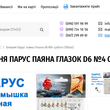
Завантажити прайс
Вакансії
Ми на карті
Пропозиції
(096) 591 96 99
inf
(099) 734 10 56
mai
(067) 299 69 61
Нап
с
Блешня Парус паяна Глазок d6 №4 срібло (100шт)
Я ПАРУС ПАЯНА ГЛАЗОК D6 №4 С