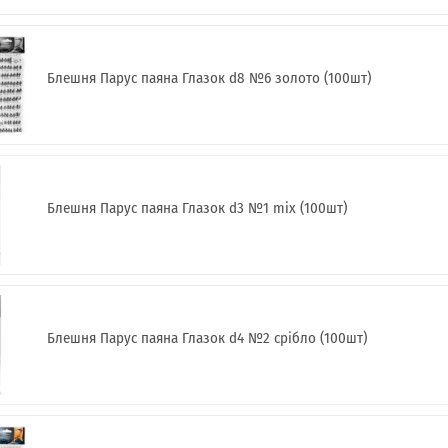
Блешня Парус паяна Глазок d8 №6 золото (100шт)
Блешня Парус паяна Глазок d3 №1 mix (100шт)
ІНТЕРНЕТ-МАГАЗИН
ОПТОВОГО
ПРОДАЖУ.
Роздрібні замовлення не розглядаються!
Блешня Парус паяна Глазок d4 №2 срібло (100шт)