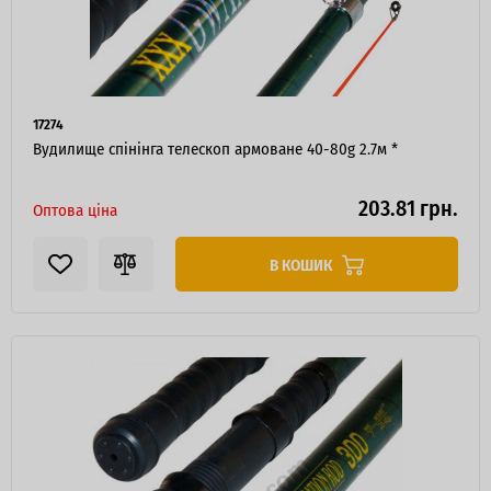
17274
Вудилище спінінга телескоп армоване 40-80g 2.7м *
203.81 грн.
Оптова ціна
В КОШИК