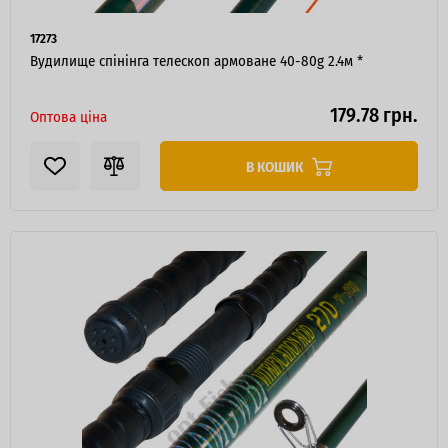
17273
Вудилище спінінга телескоп армоване 40-80g 2.4м *
179.78 грн.
Оптова ціна
В КОШИК