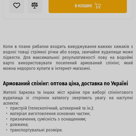
В КОШИК
Коли в плани рибалки входить вивуджування важких хижаків з
водної товщі стрімкої річки або озера, звичайне вудилище може
підвести. Для максимальної результативності лову на водоймі
варто використовувати посилений армований спінінг, який
можна недорого купити в інтернет-магазині.
Армований спінінг: оптова ціна, доставка по Україні
Жителі Харкова та інших міст країни при виборі спінінгового
вудилища зі сторінок каталогу звертають увагу на наступні
аспекти:
пристрій (телескопічний, штекерний та ін.);
матеріал виготовлення основних частин;
призначення, сумісність з оснащенням;
довжина;
транспортувальні розміри.