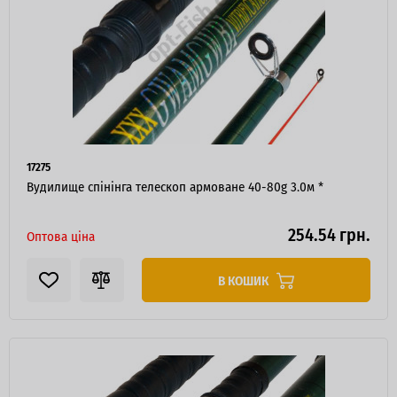
17275
Вудилище спінінга телескоп армоване 40-80g 3.0м *
254.54 грн.
Оптова ціна
ІНТЕРНЕТ-МАГАЗИН
ОПТОВОГО
ПРОДАЖУ.
В КОШИК
Роздрібні замовлення не розглядаються!