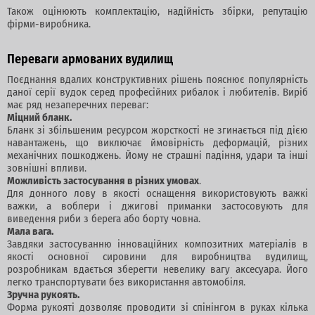
Також оцінюють комплектацію, надійність збірки, репутацію
фірми-виробника.
Переваги армованих вудилищ
Поєднання вдалих конструктивних рішень пояснює популярність
даної серії вудок серед професійних рибалок і любителів. Виріб
має ряд незаперечних переваг:
Міцний бланк.
Бланк зі збільшеним ресурсом жорсткості не згинається під дією
навантажень, що виключає ймовірність деформацій, різних
механічних пошкоджень. Йому не страшні падіння, удари та інші
зовнішні впливи.
Можливість застосування в різних умовах
.
Для донного лову в якості оснащення використовують важкі
важки, а воблери і джигові приманки застосовують для
виведення риби з берега або борту човна.
Мала вага.
Завдяки застосуванню інноваційних композитних матеріалів в
якості основної сировини для виробництва вудилищ,
розробникам вдається зберегти невелику вагу аксесуара. Його
легко транспортувати без використання автомобіля.
Зручна рукоять.
Форма рукояті дозволяє проводити зі спінінгом в руках кілька