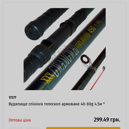
17277
Вудилище спінінга телескоп армоване 40-80g 4.5м *
299.49 грн.
Оптова ціна