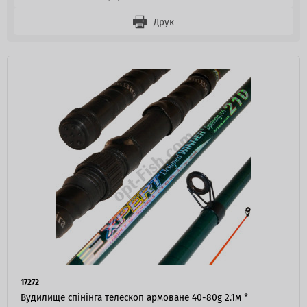
Друк
17272
Вудилище спінінга телескоп армоване 40-80g 2.1м *