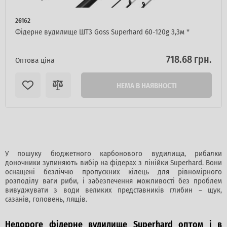
26162
Фідерне вудилище ШТ3 Goss Superhard 60-120g 3,3м *
718.68 грн.
Оптова ціна
НЕМА В НАЯВНОСТІ
У пошуку бюджетного карбонового вудилища, рибалки
доночники зупиняють вибір на фідерах з лінійки Superhard. Вони
оснащені безліччю пропускних кілець для рівномірного
розподілу ваги риби, і забезпечення можливості без проблем
вивуджувати з води великих представників глибин – щук,
сазанів, головень, лящів.
Недороге фідерне вудилище Superhard оптом і в