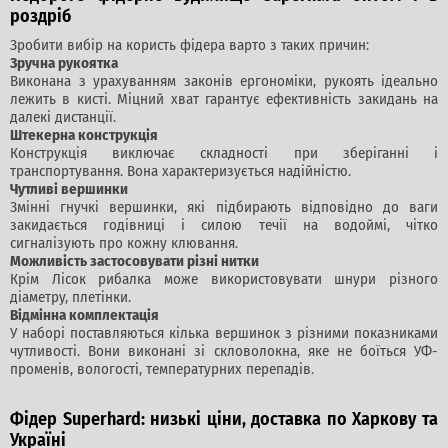
роздріб
Зробити вибір на користь фідера варто з таких причин:
Зручна рукоятка
Виконана з урахуванням законів ергономіки, рукоять ідеально
лежить в кисті. Міцний хват гарантує ефективність закидань на
далекі дистанції.
Штекерна конструкція
Конструкція виключає складності при зберіганні і
транспортування. Вона характеризується надійністю.
Чутливі вершинки
Змінні гнучкі вершинки, які підбирають відповідно до ваги
закидається годівниці і силою течії на водоймі, чітко
сигналізують про кожну клювання.
Можливість застосовувати різні нитки
Крім Лісок рибалка може використовувати шнури різного
діаметру, плетінки.
Відмінна комплектація
У наборі поставляються кілька вершинок з різними показниками
чутливості. Вони виконані зі скловолокна, яке не боїться УФ-
променів, вологості, температурних перепадів.
Фідер Superhard: низькі ціни, доставка по Харкову та
Україні