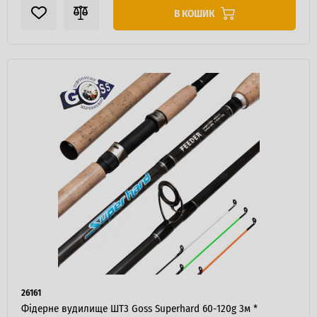
В КОШИК
26161
Фідерне вудилище ШТ3 Goss Superhard 60-120g 3м *