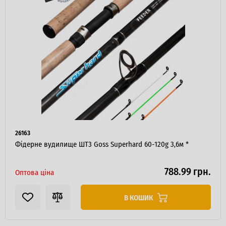
26163
ІНТЕРНЕТ-МАГАЗИН
ОПТОВОГО
ПРОДАЖУ.
Фідерне вудилище ШТ3 Goss Superhard 60-120g 3,6м *
Роздрібні замовлення не розглядаються!
788.99 грн.
Оптова ціна
В КОШИК