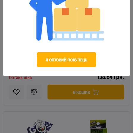
92618
Я ОПТОВИЙ ПОКУПЕЦЬ
Воблер Goss Exciter 98Sp W10,5g 0,5-1m col. 05
138.84 грн.
Оптова ціна
В КОШИК