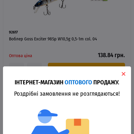
92617
Воблер Goss Exciter 98Sp W10,5g 0,5-1m col. 04
138.84 грн.
Оптова ціна
В КОШИК
ІНТЕРНЕТ-МАГАЗИН
ОПТОВОГО
ПРОДАЖУ.
Роздрібні замовлення не розглядаються!