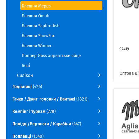
Блешня Mepps
Блешня Omak
Блешня Sapfiro fish
Блешня SnowFox
Блешня Winner
92419
Поппер Goss хорватське яйце
Інші
Оптова ці
Силікон
Годівниці
(426)
Гачки / Джиг-головки / Вантажі
(1821)
Кемпінг і туризм
(278)
Повідці/Вертлюги / Карабіни
(447)
Поплавці
(1540)