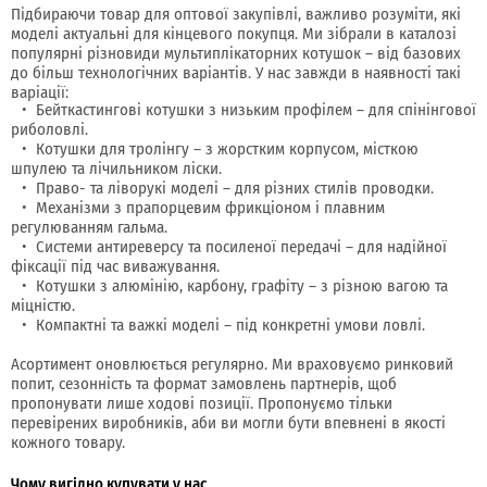
Підбираючи товар для оптової закупівлі, важливо розуміти, які
моделі актуальні для кінцевого покупця. Ми зібрали в каталозі
популярні різновиди мультиплікаторних котушок – від базових
до більш технологічних варіантів. У нас завжди в наявності такі
варіації:
Бейткастингові котушки з низьким профілем – для спінінгової
риболовлі.
Котушки для тролінгу – з жорстким корпусом, місткою
шпулею та лічильником ліски.
Право- та ліворукі моделі – для різних стилів проводки.
Механізми з прапорцевим фрикціоном і плавним
регулюванням гальма.
Системи антиреверсу та посиленої передачі – для надійної
фіксації під час виважування.
Котушки з алюмінію, карбону, графіту – з різною вагою та
міцністю.
Компактні та важкі моделі – під конкретні умови ловлі.
Асортимент оновлюється регулярно. Ми враховуємо ринковий
попит, сезонність та формат замовлень партнерів, щоб
пропонувати лише ходові позиції. Пропонуємо тільки
перевірених виробників, аби ви могли бути впевнені в якості
кожного товару.
Чому вигідно купувати у нас