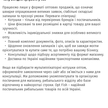
Працюємо лише у форматі оптових продажів, що означає
швидке опрацювання великих заявок, стабільні складські
залишки та прозорі умови. Переваги співпраці:
Котушки – тільки від перевірених брендів і постачальників.
Ціни фіксовані та вже розміщені в картці товару для вашої
зручності.
Можливість індивідуальної знижки для особливо великого
опту.
Повний комплект документів, фото, описів та характеристик.
Щоденне оновлення залишків і цін, щоб ви завжди могли
орієнтуватися та купити саме те, що потрібно вашому бізнесу.
Консультації щодо підбору асортименту під формат магазину.
Доставка по Україні надійними транспортними компаніями.
Якщо ви підбираєте мультиплікаторні котушки оптом,
оформлюйте замовлення через сайт або зв’яжіться з нами для
консультації. Ми допоможемо укомплектувати та організуємо
постачання для магазину, рибальського відділу або бази
відпочинку в найкоротші строки. Opt Fish – надійний
постачальник рибальських товарів по всій Україні.