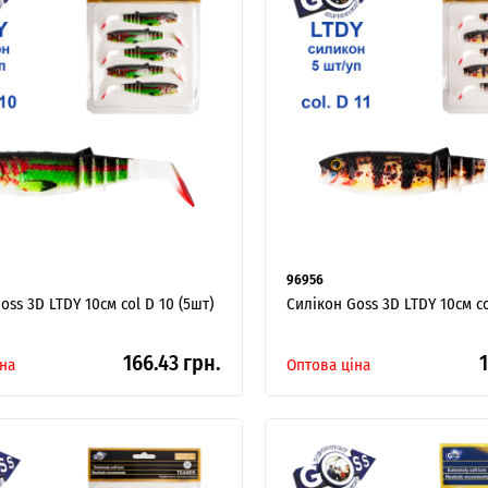
96956
oss 3D LTDY 10см col D 10 (5шт)
Силікон Goss 3D LTDY 10см co
166.43 грн.
1
на
Оптова ціна