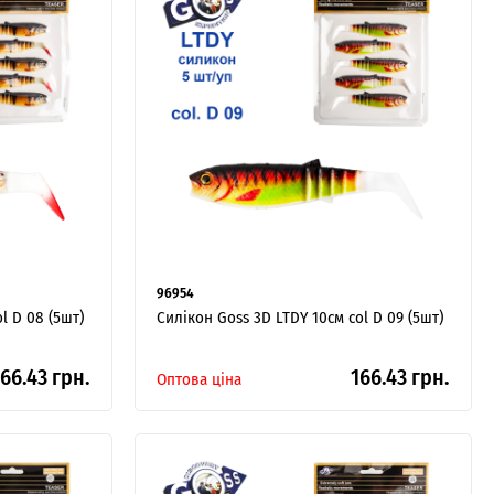
96954
l D 08 (5шт)
Силікон Goss 3D LTDY 10см col D 09 (5шт)
66.43 грн.
166.43 грн.
Оптова ціна