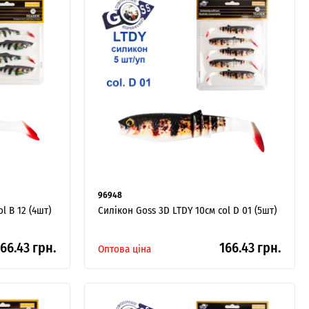
96948
l B 12 (4шт)
Силікон Goss 3D LTDY 10см col D 01 (5шт)
66.43 грн.
166.43 грн.
Оптова ціна