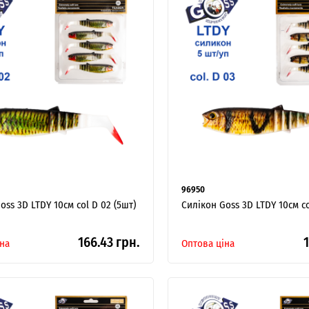
Я ОПТОВИЙ ПОКУПЕЦЬ
96950
oss 3D LTDY 10см col D 02 (5шт)
Силікон Goss 3D LTDY 10см co
166.43 грн.
1
на
Оптова ціна