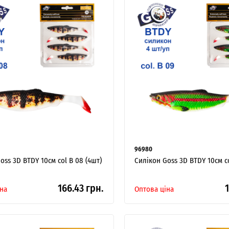
96980
oss 3D BTDY 10см col B 08 (4шт)
Силікон Goss 3D BTDY 10см co
166.43 грн.
1
на
Оптова ціна