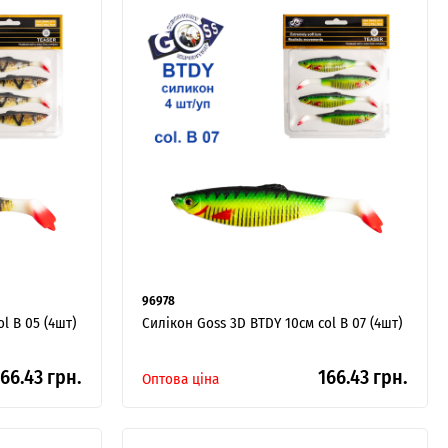
96978
l B 05 (4шт)
Силікон Goss 3D BTDY 10см col B 07 (4шт)
66.43 грн.
166.43 грн.
Оптова ціна