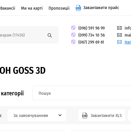
Завантажити прайс
Вакансії
Ми на карті
Пропозиції
(096) 591 96 99
inf
(099) 734 10 56
mai
(067) 299 69 61
Нап
ОН GOSS 3D
категорії
:
За замовчуванням
Завантажити XLS