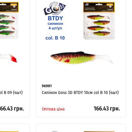
96981
l B 09 (4шт)
Силікон Goss 3D BTDY 10см col B 10 (4шт)
66.43 грн.
166.43 грн.
Оптова ціна