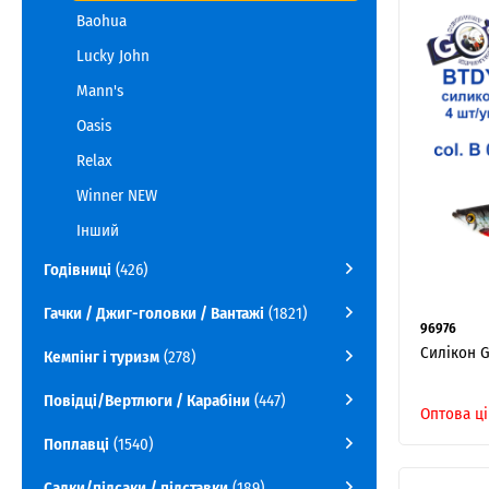
Baohua
Lucky John
Mann's
Oasis
Relax
Winner NEW
Інший
Годівниці
(426)
Гачки / Джиг-головки / Вантажі
(1821)
96976
Силікон G
Кемпінг і туризм
(278)
Повідці/Вертлюги / Карабіни
(447)
Оптова ці
Поплавці
(1540)
Садки/підсаки / підставки
(189)