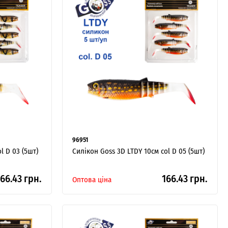
96951
l D 03 (5шт)
Силікон Goss 3D LTDY 10см col D 05 (5шт)
66.43 грн.
166.43 грн.
Оптова ціна