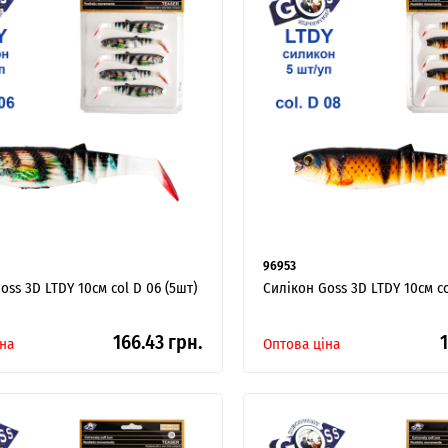
96953
oss 3D LTDY 10см col D 06 (5шт)
Силікон Goss 3D LTDY 10см co
166.43 грн.
1
на
Оптова ціна