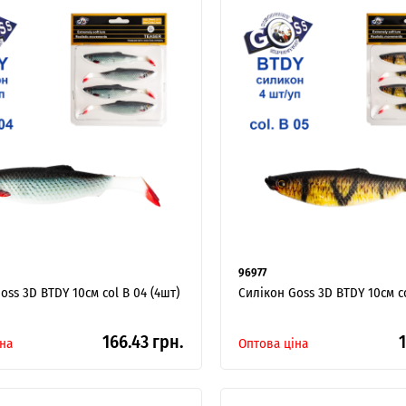
96977
oss 3D BTDY 10см col B 04 (4шт)
Силікон Goss 3D BTDY 10см co
166.43 грн.
1
на
Оптова ціна