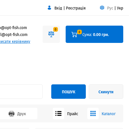
Вхід
|
Реєстрація
Рус
|
Укр
o@opt-fish.com
0
0
l@opt-fish.com
Сума:
0.00 грн.
исати керівнику
ПОШУК
Скинути
Друк
Прайс
Каталог