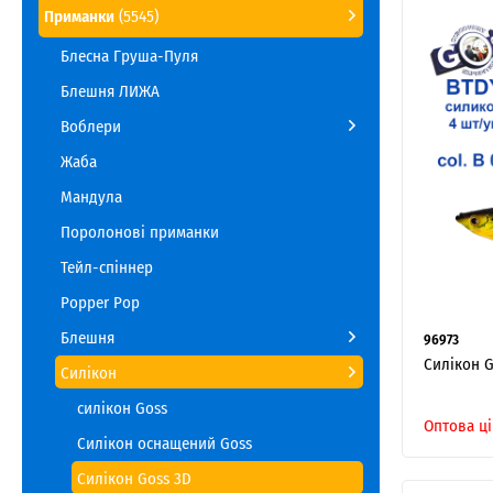
Приманки
(5545)
Блесна Груша-Пуля
Блешня ЛИЖА
Воблери
Жаба
Мандула
Поролонові приманки
Тейл-спіннер
Popper Pop
Блешня
96973
Силікон G
Силікон
силікон Goss
Оптова ці
Силікон оснащений Goss
Силікон Goss 3D