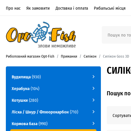
Про нас
Як замовити
Доставка і оплата
Рибальські місця
Риболовний магазин Opt-Fish
Приманки
Силікон
Силікон Goss 3D
СИЛІК
Вудилища
(930)
Херабуна
(104)
Пошук по 
Котушки
(280)
Ліска / Шнур / Флюорокарбон
(710)
Сортувати
Кормова база
(990)