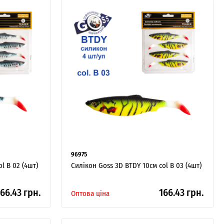
96975
l B 02 (4шт)
Силікон Goss 3D BTDY 10см col B 03 (4шт)
66.43 грн.
166.43 грн.
Оптова ціна