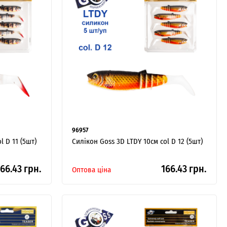
96957
l D 11 (5шт)
Силікон Goss 3D LTDY 10см col D 12 (5шт)
66.43 грн.
166.43 грн.
Оптова ціна