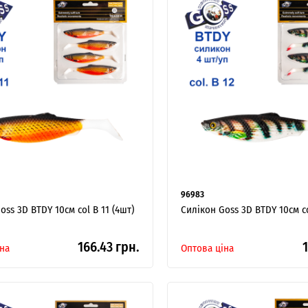
ІНТЕРНЕТ-МАГАЗИН
ОПТОВОГО
ПРОДАЖУ.
96983
Роздрібні замовлення не розглядаються!
oss 3D BTDY 10см col B 11 (4шт)
Силікон Goss 3D BTDY 10см co
166.43 грн.
1
на
Оптова ціна