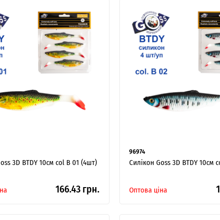
96974
oss 3D BTDY 10см col B 01 (4шт)
Силікон Goss 3D BTDY 10см co
166.43 грн.
1
на
Оптова ціна