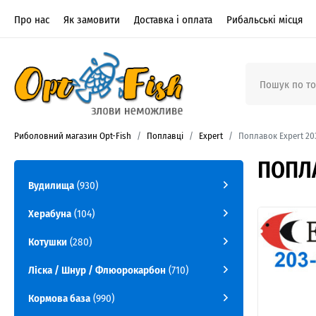
Про нас
Як замовити
Доставка і оплата
Рибальські місця
Риболовний магазин Opt-Fish
Поплавці
Expert
Поплавок Expert 203
ПОПЛА
Вудилища
(930)
Херабуна
(104)
Котушки
(280)
Ліска / Шнур / Флюорокарбон
(710)
Кормова база
(990)