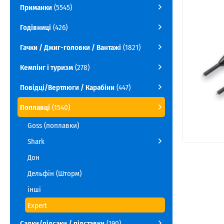
Приманки
(5545)
Годівниці
(426)
Гачки / Джиг-головки / Вантажі
(1821)
Кемпінг і туризм
(278)
Повідці/Вертлюги / Карабіни
(447)
Поплавці
(1540)
Goss (поплавки)
Shark
Дон
Дельфін (Шторм)
інші
Expert
Садки/підсаки / підставки
(190)