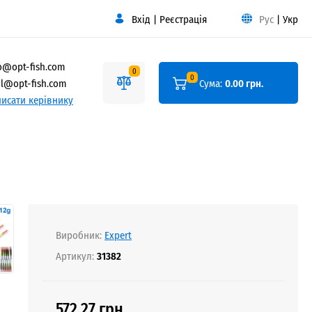
Вхід
|
Реєстрація
Рус
|
Укр
o@opt-fish.com
0
0
l@opt-fish.com
Сума:
0.00 грн.
исати керівнику
Виробник:
Expert
Артикул:
31382
572.27 грн.