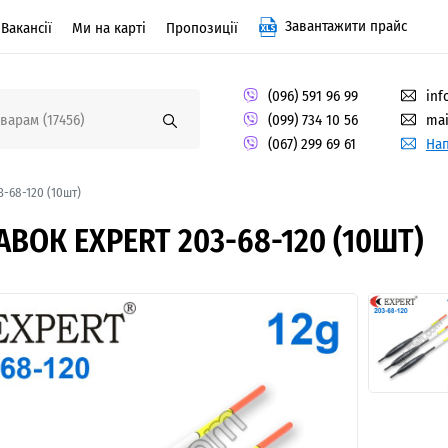
Завантажити прайс
Вакансії
Ми на карті
Пропозиції
(096) 591 96 99
inf
(099) 734 10 56
mai
(067) 299 69 61
Нап
-68-120 (10шт)
ВОК EXPERT 203-68-120 (10ШТ)