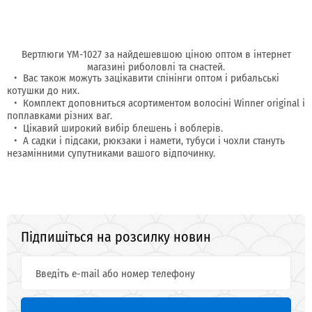
Вертлюги YM-1027 за найдешевшою ціною оптом в інтернет
магазині риболовлі та снастей.
Вас також можуть зацікавити спінінги оптом і рибальські
котушки до них.
Комплект доповниться асортиментом волосіні Winner original і
поплавками різних ваг.
Цікавий широкий вибір блешень і воблерів.
А садки і підсаки, рюкзаки і намети, тубуси і чохли стануть
незамінними супутниками вашого відпочинку.
Підпишіться на розсилку новин