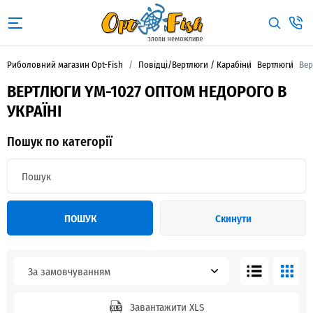
Риболовний магазин Opt-Fish
Повідці/Вертлюги / Карабіни
Вертлюги
Вер
ВЕРТЛЮГИ YM-1027 ОПТОМ НЕДОРОГО В
УКРАЇНІ
Пошук по категорії
ПОШУК
Скинути
За замовчуванням
Завантажити XLS