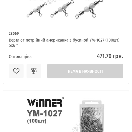
ІНТЕРНЕТ-МАГАЗИН
ОПТОВОГО
ПРОДАЖУ.
28069
Вертлюг потрійний американка з бусиной YM-1027 (100шт)
Роздрібні замовлення не розглядаються!
5x6 *
471.70 грн.
Оптова ціна
НЕМА В НАЯВНОСТІ