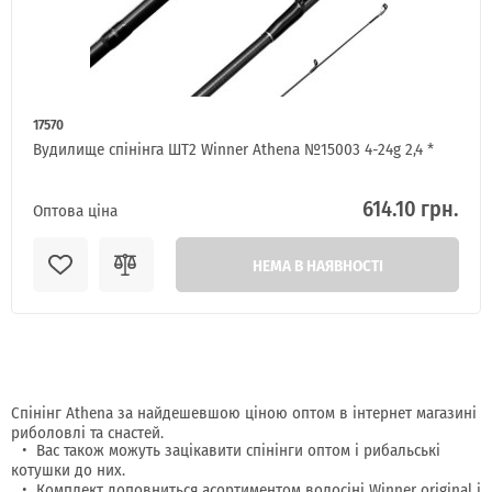
17570
Вудилище спінінга ШТ2 Winner Athena №15003 4-24g 2,4 *
614.10 грн.
Оптова ціна
НЕМА В НАЯВНОСТІ
Спінінг Athena за найдешевшою ціною оптом в інтернет магазині
риболовлі та снастей.
Вас також можуть зацікавити спінінги оптом і рибальські
котушки до них.
Комплект доповниться асортиментом волосіні Winner original і