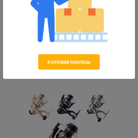
95589
Котушка БІ Goss EF 500 Grey 1BB ПФ *
178.00 грн.
Оптова ціна
Я ОПТОВИЙ ПОКУПЕЦЬ
В КОШИК