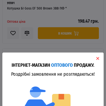
95591
Котушка БІ Goss EF 500 Brown 3BB ПФ *
198.47 грн.
Оптова ціна
В КОШИК
ІНТЕРНЕТ-МАГАЗИН
ОПТОВОГО
ПРОДАЖУ.
Роздрібні замовлення не розглядаються!