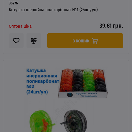
36276
Котушка інерційна полікарбонат №1 (24шт/уп)
39.61 грн.
Оптова ціна
В КОШИК