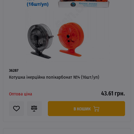
36287
Котушка інерційна полікарбонат №4 (16шт/уп)
43.61 грн.
Оптова ціна
В КОШИК