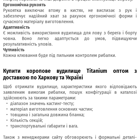
Ергономічна рукоять
Рукоятка виключає втому в кистях, не вислизає з рук і
забезпечує надійний хват за рахунок ергономічної форми і
сучасного матеріалу виготовлення.
Адаптивність
Є можливість використання вудилища для лову з берега і борту
човна. Воно легко адаптується до умов, підвищуючи
результативність уловів.
Чутливість
Кожна клювання буде під пильним контролем рибалки.
Купити коропове вудилище Titanium оптом з
доставкою по Харкову та Україні
Щоб отримати вудилище, характеристики якого відповідають
заявленим вимогам рибалки, пошук конфігурації в каталозі
здійснюють за такими параметрами:
діапазон значень кастинг-тесту;
матеріал виготовлення основних частин;
товщина і загальна довжина бланка;
Кількість секцій;
транспортувальні габарити і вага.
Також з менеджерами сайту обговорюють і формальні деталі-