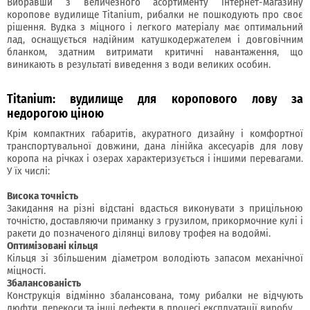
Вибравши з величезного асортименту інтернет-магазину
коропове вудилище Titanium, рибалки не пошкодують про своє
рішення. Вудка з міцного і легкого матеріалу має оптимальний
лад, оснащується надійним катушкодержателем і довговічним
бланком, здатним витримати критичні навантаження, що
виникають в результаті виведення з води великих особин.
Titanium: вудилище для коропового лову за
недорогою ціною
Крім компактних габаритів, акуратного дизайну і комфортної
транспортувальної довжини, дана лінійка аксесуарів для лову
коропа на річках і озерах характеризується і іншими перевагами.
У їх числі:
Висока точність
Закидання на різні відстані вдасться виконувати з прицільною
точністю, доставляючи приманку з грузилом, прикормочние кулі і
ракети до позначеного ділянці вилову трофея на водоймі.
Оптимізовані кільця
Кільця зі збільшеним діаметром володіють запасом механічної
міцності.
Збалансованість
Конструкція відмінно збалансована, тому рибалки не відчують
люфти, перекоси та інші дефекти в процесі експлуатації виробу.