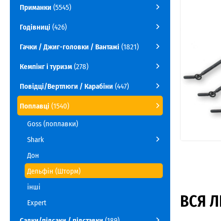
Приманки
(5545)
Годівниці
(426)
Гачки / Джиг-головки / Вантажі
(1821)
Кемпінг і туризм
(278)
Повідці/Вертлюги / Карабіни
(447)
Поплавці
(1540)
Goss (поплавки)
Shark
Дон
Дельфін (Шторм)
інші
ВСЯ Л
Expert
Садки/підсаки / підставки
(189)