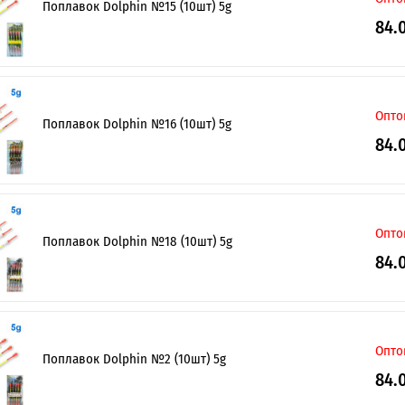
Поплавок Dolphin №15 (10шт) 5g
84.
Опто
Поплавок Dolphin №16 (10шт) 5g
ІНТЕРНЕТ-МАГАЗИН
ОПТОВОГО
ПРОДАЖУ.
84.
Роздрібні замовлення не розглядаються!
Опто
Поплавок Dolphin №18 (10шт) 5g
84.
Опто
Поплавок Dolphin №2 (10шт) 5g
84.