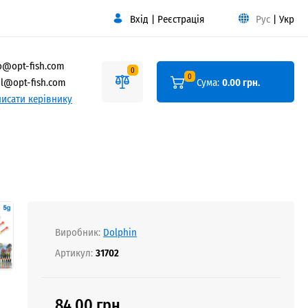
Вхід
|
Реєстрація
Рус
|
Укр
o@opt-fish.com
0
0
l@opt-fish.com
Сума:
0.00 грн.
исати керівнику
Виробник:
Dolphin
Артикул:
31702
84.00 грн.