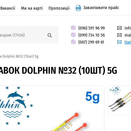
Завантажити прайс
Вакансії
Ми на карті
Пропозиції
(096) 591 96 99
inf
(099) 734 10 56
mai
(067) 299 69 61
Нап
 Dolphin №32 (10шт) 5g
ВОК DOLPHIN №32 (10ШТ) 5G