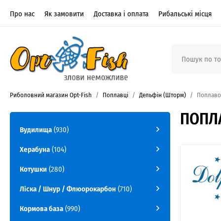
Про нас
Як замовити
Доставка і оплата
Рибальські місця
Риболовний магазин Opt-Fish
Поплавці
Дельфін (Шторм)
Поплавок
ПОПЛА
Вудилища
(930)
Херабуна
(104)
Котушки
(280)
Ліска / Шнур / Флюорокарбон
(710)
Кормова база
(990)