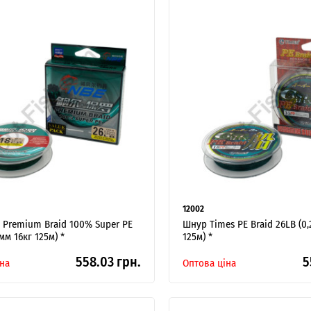
12002
 Premium Braid 100% Super PE
Шнур Times PE Braid 26LB (0,
мм 16кг 125м) *
125м) *
558.03 грн.
5
на
Оптова ціна