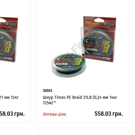
12003
21 мм 12кг
Шнур Times PE Braid 31LB (0,24 мм 14кг
125м) *
58.03 грн.
558.03 грн.
Оптова ціна