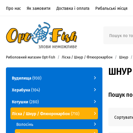
Про нас
Як замовити
Доставка і оплата
Рибальські місця
Риболовний магазин Opt-Fish
Ліска / Шнур / Флюорокарбон
Шнур
ШНУР 
Вудилища
(930)
Херабуна
(104)
Пошук по 
Котушки
(280)
Ліска / Шнур / Флюорокарбон
(710)
Сортувати
Волосінь