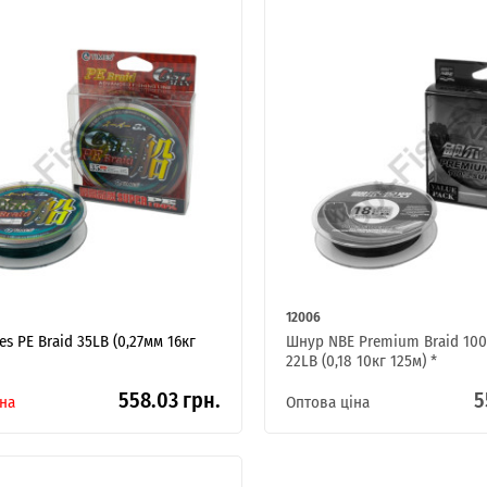
ІНТЕРНЕТ-МАГАЗИН
ОПТОВОГО
ПРОДАЖУ.
Роздрібні замовлення не розглядаються!
12006
s PE Braid 35LB (0,27мм 16кг
Шнур NBE Premium Braid 100
22LB (0,18 10кг 125м) *
558.03 грн.
5
на
Оптова ціна