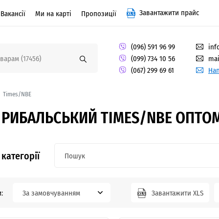
Завантажити прайс
Вакансії
Ми на карті
Пропозиції
(096) 591 96 99
inf
(099) 734 10 56
mai
(067) 299 69 61
Нап
Times/NBE
РИБАЛЬСЬКИЙ TIMES/NBE ОПТОМ
категорії
:
За замовчуванням
Завантажити XLS