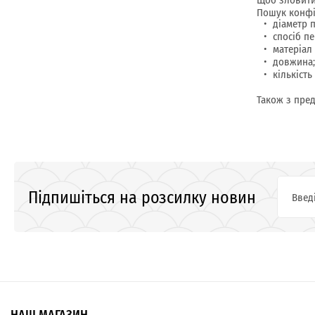
Пошук конфі
діаметр 
спосіб п
матеріал
довжина;
кількість
Також з пред
Підпишіться на розсилку новин
НАШ МАГАЗИН