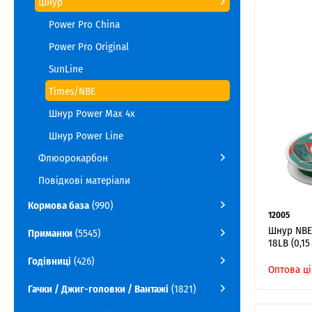
Шнур
Power Pro China
Power Pro Original
SunLine
Times/NBE
Шнур Power Max 4x
Шнур Power Line
Флюорокарбон
Повідкові матеріали
Кормова база
(990)
12005
Шнур NBE
Приманки
(5545)
18LB (0,15
Годівниці
(426)
Оптова ці
Гачки / Джиг-головки / Вантажі
(1821)