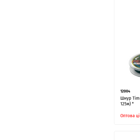
12004
Шнур Time
125м) *
Оптова ці