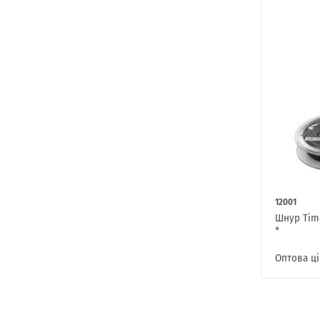
12001
Шнур Time
*
Оптова ці