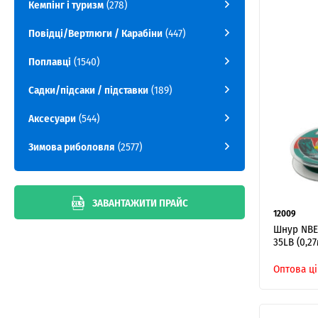
Кемпінг і туризм
(278)
Повідці/Вертлюги / Карабіни
(447)
Поплавці
(1540)
Садки/підсаки / підставки
(189)
Аксесуари
(544)
Зимова риболовля
(2577)
ЗАВАНТАЖИТИ ПРАЙС
12009
Шнур NBE
35LB (0,27
Оптова ці