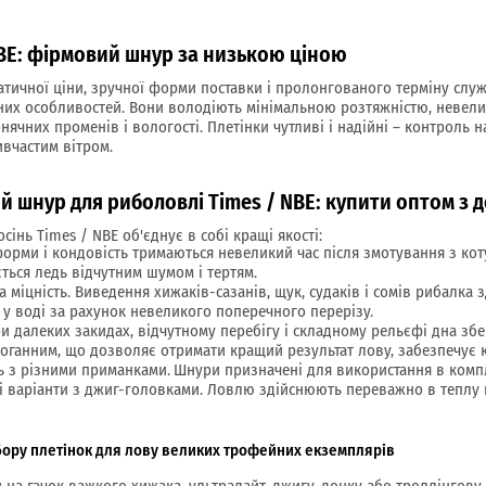
NBE: фірмовий шнур за низькою ціною
тичної ціни, зручної форми поставки і пролонгованого терміну служб
их особливостей. Вони володіють мінімальною розтяжністю, невелики
нячних променів і вологості. Плетінки чутливі і надійні – контроль
ивчастим вітром.
 шнур для риболовлі Times / NBE: купити оптом з д
сінь Times / NBE об'єднує в собі кращі якості:
форми і кондовість тримаються невеликий час після змотування з ко
ться ледь відчутним шумом і тертям.
 міцність. Виведення хижаків-сазанів, щук, судаків і сомів рибалка 
у воді за рахунок невеликого поперечного перерізу.
ри далеких закидах, відчутному перебігу і складному рельєфі дна збе
здоганним, що дозволяє отримати кращий результат лову, забезпечу
ть з різними приманками.
Шнури призначені для використання в компле
ші варіанти з джиг-головками. Ловлю здійснюють переважно в теплу 
дбору плетінок для лову великих трофейних екземплярів
на гачок важкого хижака, ультралайт, джигу, донку або троллінгов