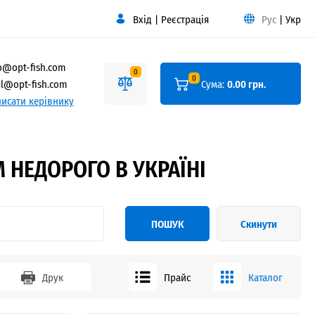
Вхід
|
Реєстрація
Рус
|
Укр
o@opt-fish.com
0
0
l@opt-fish.com
Сума:
0.00 грн.
исати керівнику
 НЕДОРОГО В УКРАЇНІ
ПОШУК
Скинути
Друк
Прайс
Каталог