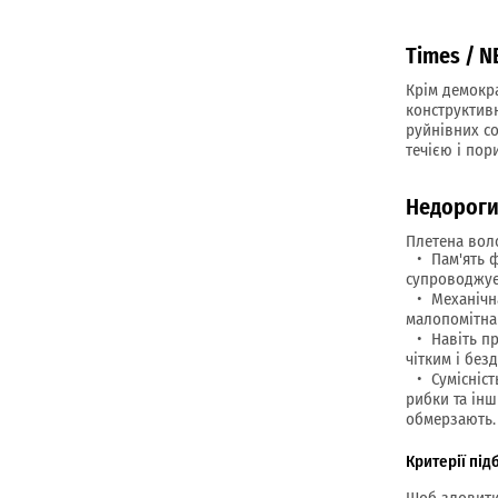
Times / 
Крім демокра
конструктивн
руйнівних со
течією і пор
Недорогий
Плетена воло
Пам'ять 
супроводжує
Механічна
малопомітна 
Навіть п
чітким і бе
Сумісніс
рибки та ін
обмерзають.
Критерії пі
Щоб зловити 