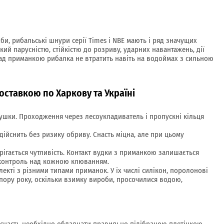
и, рибальські шнури серії Times і NBE мають і ряд значущих
й парусністю, стійкістю до розриву, ударних навантажень, дії
 над приманкою рибалка не втратить навіть на водоймах з сильною
оставкою по Харкову та Україні
тушки. Проходження через лесоукладиватель і пропускні кільця
здійснить без ризику обриву. Снасть міцна, але при цьому
рігається чутливість. Контакт вудки з приманкою залишається
є контроль над кожною клюванням.
кті з різними типами приманок. У їх числі силікон, поролонові
пору року, оскільки взимку вироби, просочилися водою,
у снасть необхідно обладнати правильно підібраною плетінкою.