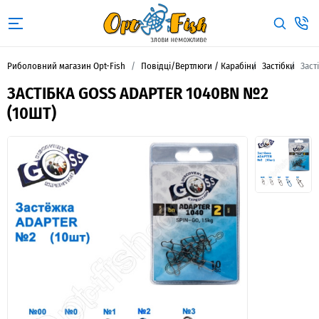
Риболовний магазин Opt-Fish
Повідці/Вертлюги / Карабіни
Застібки
Заст
ЗАСТІБКА GOSS ADAPTER 1040BN №2
(10ШТ)