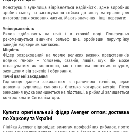
Конструкція вудилища відрізняється надійністю, адже виробник
зробив ставку на застосування стійких до зносу матеріалів для
виготовлення основних частин. Мають значення і інші переваги:
Універсальність
Вилов здійснюють на течії і в стоячій воді. Попередньо
рекомендується вивчити рельєф дна, зробивши пару-трійку
закидів маркерним вантажем.
Міцність
Фідер розрахований на ловлю великих важких представників
водних глибин – головень, сазанів, лящів, щук. Він може
оснащуватися як волосінню, так і товстим плетеним шнуром,
захищеним від зачепів і обривання.
Точні далекі закидання
Годівниця далеко закидається з граничною точністю, адже
довжина вудилища становить близько чотирьох метрів. Після
закидання вудка залишається на підставці, а рибалці залишається
контролювати Сигналізатори.
Купити оригінальний фідер Avenger оптом: доставка
по Харкову та Україні
Лінійка Avenger відповідає вимогам професійних рибалок, проте