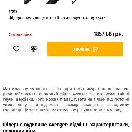
17015
Фідерне вудилище ШТ3 Libao Avenger 0-180g 3,9м *
1857.88 грн.
Оптова ціна
В КОШИК
Максимальну чутливість снасті при самих акуратних клюваннях
риби забезпечить фірмовий фідер Avenger. Застосовуючи змінні
гнучкі верхівки, його можна підлаштувати не тільки під поточні
умови лову, а й під масу і розмір закидається в водойму
годівниці. Це забезпечує максимальну результативність улову.
Фідерне вудилище Avenger: відмінні характеристики,
недорога ціна