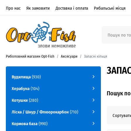
Про нас
Як замовити
Доставка і оплата
Рибальські місця
Риболовний магазин Opt-Fish
Аксесуари
Запасні кільця
ЗАПАС
Вудилища
(930)
Херабуна
(104)
Пошук по 
Котушки
(280)
Ліска / Шнур / Флюорокарбон
(710)
Сортувати
Кормова база
(990)