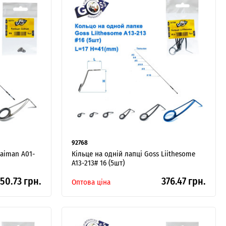
92768
Caiman A01-
Кільце на одній лапці Goss Liithesome
A13-213# 16 (5шт)
50.73 грн.
376.47 грн.
Оптова ціна