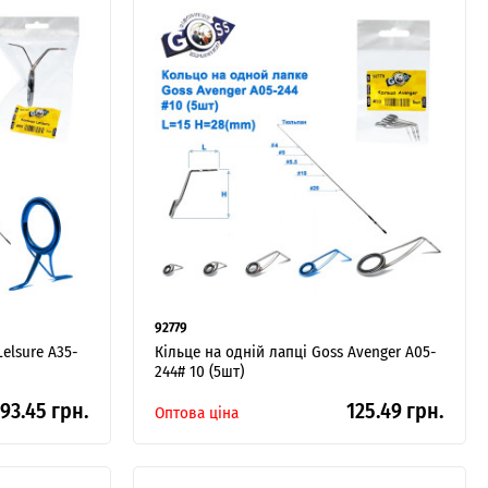
92779
elsure A35-
Кільце на одній лапці Goss Avenger A05-
244# 10 (5шт)
93.45 грн.
125.49 грн.
Оптова ціна