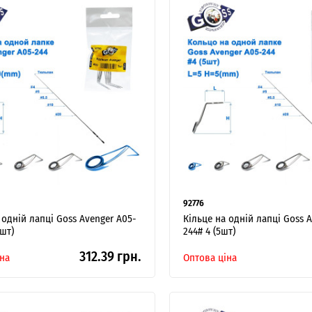
92776
 одній лапці Goss Avenger A05-
Кільце на одній лапці Goss 
5шт)
244# 4 (5шт)
312.39 грн.
на
Оптова ціна