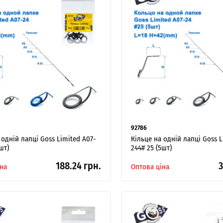
92786
 одній лапці Goss Limited A07-
Кільце на одній лапці Goss L
шт)
244# 25 (5шт)
188.24 грн.
3
на
Оптова ціна