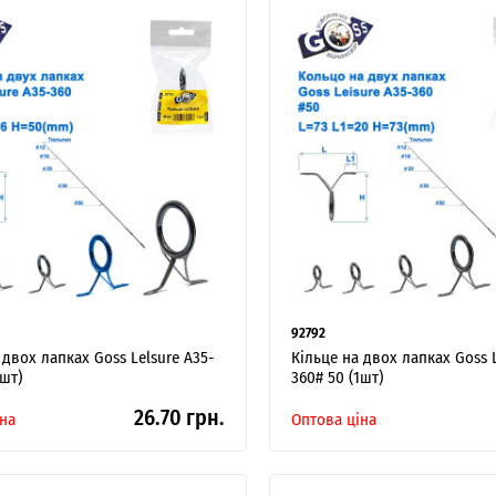
92792
 двох лапках Goss Lelsure A35-
Кільце на двох лапках Goss L
1шт)
360# 50 (1шт)
26.70 грн.
на
Оптова ціна