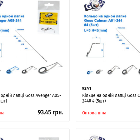
ІНТЕРНЕТ-МАГАЗИН
ОПТОВОГО
ПРОДАЖУ.
92771
Роздрібні замовлення не розглядаються!
 одній лапці Goss Avenger A05-
Кільце на одній лапці Goss 
5шт)
244# 4 (5шт)
93.45 грн.
на
Оптова ціна