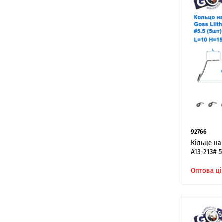
92766
Кільце на
A13-213# 5
Оптова ці