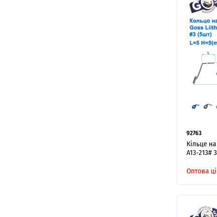
92763
Кільце на
A13-213# 3
Оптова ці