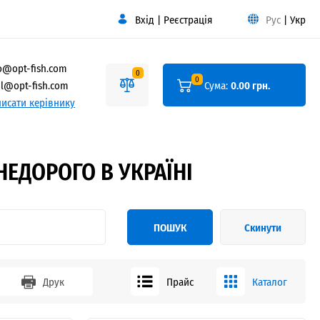
Вхід
|
Реєстрація
Рус
|
Укр
o@opt-fish.com
0
0
l@opt-fish.com
Сума:
0.00 грн.
исати керівнику
НЕДОРОГО В УКРАЇНІ
ПОШУК
Скинути
Друк
Прайс
Каталог