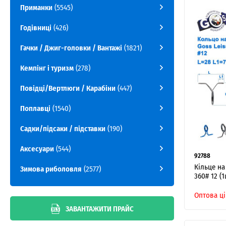
Приманки
(5545)
Годівниці
(426)
Гачки / Джиг-головки / Вантажі
(1821)
Кемпінг і туризм
(278)
Повідці/Вертлюги / Карабіни
(447)
Поплавці
(1540)
Садки/підсаки / підставки
(190)
Аксесуари
(544)
92788
Кільце на
Зимова риболовля
(2577)
360# 12 (1
Оптова ці
ЗАВАНТАЖИТИ ПРАЙС