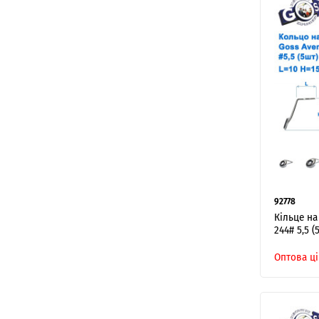
92778
Кільце на
244# 5,5 (
Оптова ці