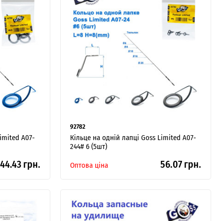
92782
imited A07-
Кільце на одній лапці Goss Limited A07-
244# 6 (5шт)
44.43 грн.
56.07 грн.
Оптова ціна