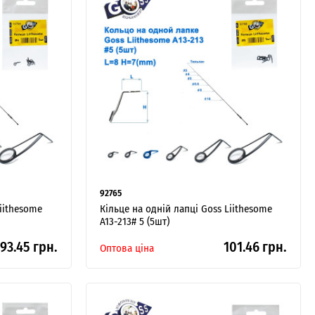
92765
Liithesome
Кільце на одній лапці Goss Liithesome
A13-213# 5 (5шт)
93.45 грн.
101.46 грн.
Оптова ціна