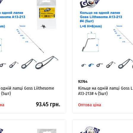
Я ОПТОВИЙ ПОКУПЕЦЬ
92764
 одній лапці Goss Liithesome
Кільце на одній лапці Goss 
 (5шт)
A13-213# 4 (5шт)
93.45 грн.
на
Оптова ціна