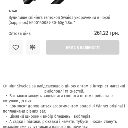
17348
Вудилище спінінга телескоп Swaids укорочений в чохлі
(бардачок) №00140089 30-60g 1.8м *
261.22 грн.
Оптова ціна
НЕМА В НАЯВНОСТІ
Спінінг Siweida за найдешевшою ціною оптом в інтернет магазині
риболовлі та снастей.
Вас також можуть зацікавити спінінги оптом і рибальські
котушки до них.
Комплект доповниться асортиментом волосіні Winner original і
поплавками різних ваг.
Цікавий широкий вибір блешень і воблерів.
А садки і підсаки, рюкзаки і намети, тубуси і чохли стануть
незамінними супутниками вашого відпочинку.