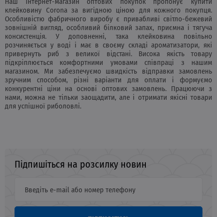
Наш інтернет-магазин оптових покупок пропонує купити
клейковину Corona за вигідною ціною для кожного покупця.
Особливістю фабричного виробу є привабливі світло-бежевий
зовнішній вигляд, особливий білковий запах, приємна і тягуча
консистенція. У доповненні, така клейковина повільно
розчиняється у воді і має в своєму складі ароматизатори, які
привернуть риб з великої відстані. Висока якість товару
підкріплюється комфортними умовами співпраці з нашим
магазином. Ми забезпечуємо швидкість відправки замовлень
зручним способом, різні варіанти для оплати і формуємо
конкурентні ціни на основі оптових замовлень. Працюючи з
нами, можна не тільки заощадити, але і отримати якісні товари
для успішної риболовлі.
Підпишіться на розсилку новин