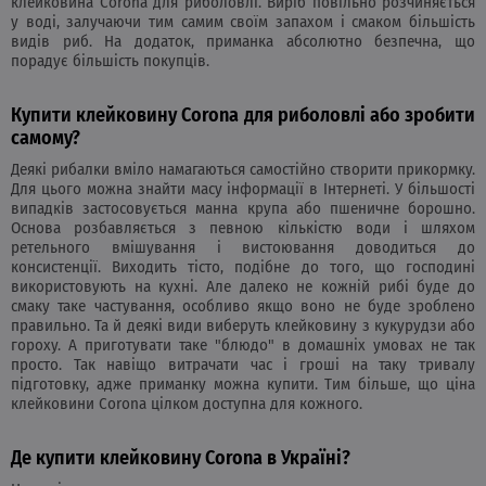
клейковина Corona для риболовлі. Виріб повільно розчиняється
у воді, залучаючи тим самим своїм запахом і смаком більшість
видів риб. На додаток, приманка абсолютно безпечна, що
порадує більшість покупців.
Купити клейковину Corona для риболовлі або зробити
самому?
Деякі рибалки вміло намагаються самостійно створити прикормку.
Для цього можна знайти масу інформації в Інтернеті. У більшості
випадків застосовується манна крупа або пшеничне борошно.
Основа розбавляється з певною кількістю води і шляхом
ретельного вмішування і вистоювання доводиться до
консистенції. Виходить тісто, подібне до того, що господині
використовують на кухні. Але далеко не кожній рибі буде до
смаку таке частування, особливо якщо воно не буде зроблено
правильно. Та й деякі види виберуть клейковину з кукурудзи або
гороху. А приготувати таке "блюдо" в домашніх умовах не так
просто. Так навіщо витрачати час і гроші на таку тривалу
підготовку, адже приманку можна купити. Тим більше, що ціна
клейковини Corona цілком доступна для кожного.
Де купити клейковину Corona в Україні?