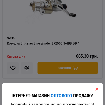
16038
Котушка БІ метал Line Winder EP2000 3+1BB ЗФ *
685.30 грн.
Оптова ціна
В КОШИК
ІНТЕРНЕТ-МАГАЗИН
ОПТОВОГО
ПРОДАЖУ.
Роздрібні замовлення не розглядаються!