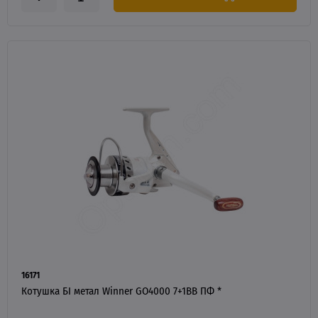
16171
Котушка БІ метал Winner GO4000 7+1BB ПФ *