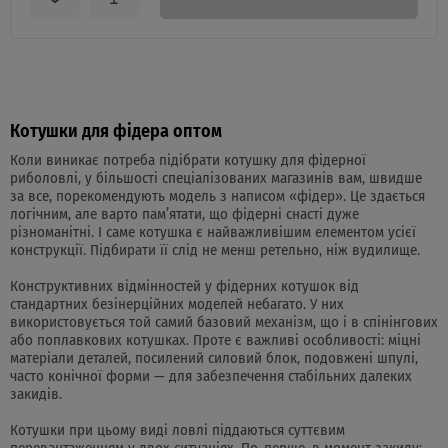
Котушки для фідера оптом
Коли виникає потреба підібрати котушку для фідерної
риболовлі, у більшості спеціалізованих магазинів вам, швидше
за все, порекомендують модель з написом «фідер». Це здається
логічним, але варто пам’ятати, що фідерні снасті дуже
різноманітні. І саме котушка є найважливішим елементом усієї
конструкції. Підбирати її слід не менш ретельно, ніж вудилище.
Конструктивних відмінностей у фідерних котушок від
стандартних безінерційних моделей небагато. У них
використовується той самий базовий механізм, що і в спінінгових
або поплавкових котушках. Проте є важливі особливості: міцні
матеріали деталей, посилений силовий блок, подовжені шпулі,
часто конічної форми — для забезпечення стабільних далеких
закидів.
Котушки при цьому виді ловлі піддаються суттєвим
перевантаженням у двох ситуаціях. По-перше, в момент закиду: