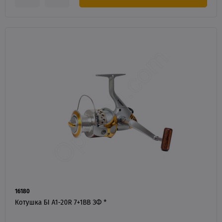
16180
Котушка БІ A1-20R 7+1BB ЗФ *