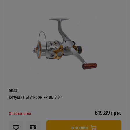
16183
Котушка БІ A1-50R 7+1BB ЗФ *
619.89 грн.
Оптова ціна
В КОШИК