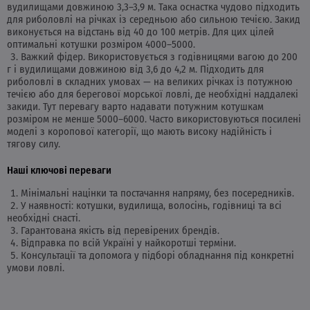
вудилищами довжиною 3,3–3,9 м. Така оснастка чудово підходить
для риболовлі на річках із середньою або сильною течією. Закид
виконується на відстань від 40 до 100 метрів. Для цих цілей
оптимальні котушки розміром 4000–5000.
Важкий фідер. Використовується з годівницями вагою до 200
г і вудилищами довжиною від 3,6 до 4,2 м. Підходить для
риболовлі в складних умовах — на великих річках із потужною
течією або для берегової морської ловлі, де необхідні наддалекі
закиди. Тут перевагу варто надавати потужним котушкам
розміром не менше 5000–6000. Часто використовуються посилені
моделі з коропової категорії, що мають високу надійність і
тягову силу.
Наші ключові переваги
Мінімальні націнки та постачання напряму, без посередників.
У наявності: котушки, вудилища, волосінь, годівниці та всі
необхідні снасті.
Гарантована якість від перевірених брендів.
Відправка по всій Україні у найкоротші терміни.
Консультації та допомога у підборі обладнання під конкретні
умови ловлі.