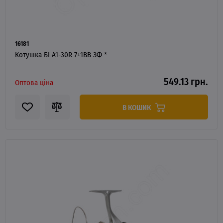
16181
Котушка БІ A1-30R 7+1BB ЗФ *
549.13 грн.
Оптова ціна
В КОШИК