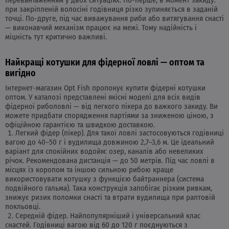
при закріпленій волосіні годівниця різко зупиняється в заданій
точці. По-друге, під час виважування риби або витягування снасті
— виконавчий механізм працює на межі. Тому надійність і
міцність тут критично важливі.
Найкращі котушки для фідерної ловлі — оптом та
вигідно
Інтернет-магазин Opt Fish пропонує купити фідерні котушки
оптом. У каталозі представлені якісні моделі для всіх видів
фідерної риболовлі — від легкого пікера до важкого закиду. Ви
можете придбати спорядження партіями за зниженою ціною, з
офіційною гарантією та швидкою доставкою.
Легкий фідер (пікер). Для такої ловлі застосовуються годівниці
вагою до 40–50 г і вудилища довжиною 2,7–3,6 м. Це ідеальний
варіант для спокійних водойм: озер, каналів або невеликих
річок. Рекомендована дистанція — до 50 метрів. Під час ловлі в
місцях із коропом та іншою сильною рибою краще
використовувати котушку з функцією байтраннера (система
подвійного гальма). Така конструкція запобігає різким ривкам,
знижує ризик поломки снасті та втрати вудилища при раптовій
покльовці.
Середній фідер. Найпопулярніший і універсальний клас
снастей. Годівниці вагою від 60 до 120 г поєднуються з