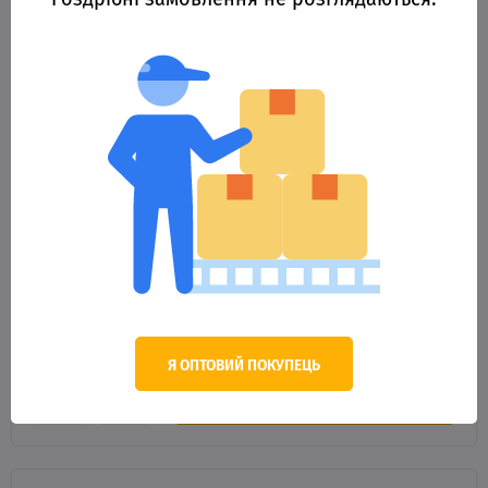
16182
Котушка БІ A1-40R 7+1BB ЗФ *
596.30 грн.
Оптова ціна
Я ОПТОВИЙ ПОКУПЕЦЬ
В КОШИК