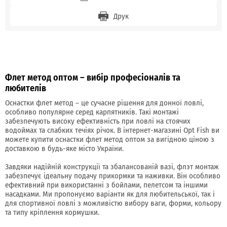
Друк
Флет метод оптом – вибір професіоналів та
любителів
Оснастки флет метод – це сучасне рішення для донної ловлі,
особливо популярне серед карпятників. Такі монтажі
забезпечують високу ефективність при ловлі на стоячих
водоймах та слабких течіях річок. В інтернет-магазині Opt Fish ви
можете купити оснастки флет метод оптом за вигідною ціною з
доставкою в будь-яке місто України.
Завдяки надійній конструкції та збалансованій вазі, флэт монтаж
забезпечує ідеальну подачу прикормки та наживки. Він особливо
ефективний при використанні з бойлами, пелетсом та іншими
насадками. Ми пропонуємо варіанти як для любительської, так і
для спортивної ловлі з можливістю вибору ваги, форми, кольору
та типу кріплення кормушки.