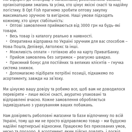
організаторами змагань та усіма, хто цінує якісні снасті та надійну
логістику. В Opt Fish прагнемо зробити оптову закупку
максимально зручною та вигідною. Наші умови підходять
кожному, хто цінує стабільність:
Оптові замовлення приймаються від 3000 грн на будь-які
товари.
Весь товар із каталогу реально в наявності.
Оперативна відправка по Україні зручним для вас способом –
Нова Пошта, Делівері, Автолюкс та інші.
Можливість оплати – готівкою або на карту ПриватБанку.
Прийом замовлень без затримок – реагуємо швидко.
Приємний бонус для постійних та великих клієнтів – гнучка
система знижок.
Допомагаємо підібрати потрібні позиції, підкажемо по
асортименту, завжди на зв’язку.
Ми цінуємо вашу довіру та робимо все, щоб вам не доводилося
перевіряти – лише якісні снасті, акуратно упаковані та
відправлені вчасно. Кожне замовлення обробляється
індивідуально з урахуванням ваших побажань.
Нам довіряють риболовні магазини та бази відпочинку по всій
Україні, тому що ми не просто відправляємо товар – ми будуємо
надійні партнерські відносини. Працюємо без прихованих умов,
чесно та прозоро. А асортимент, яким дійсно ловлять, і досвід