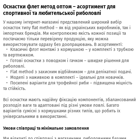
Оснастки флет метод оптом – асортимент для
спортивної та любительської риболовлі
У нашому інтернет-магазині представлений широкий вибір
оснасток типу flat method – як від українських виробників, так і
імпортних брендів. Ми контролюємо якість кожної позиції та
постачаємо тільки перевірену продукцію, яку можна
використовувати одразу без доопрацювань. В асортименті:
Класичні флэт монтажі з кормушкою – у комплекті з трубкою
та вертлюжком.
Готові оснастки з поводком і гачком – швидке рішення для
риболовлі.
Flat method з захисним відбійником – для делікатної подачі.
Моделі з наживкою в комплекті – ідеальні для новачків.
Посилені варіанти для трофейної риби – підвищена міцність
та стійкість.
Всі оснастки мають надійну фіксацію компонентів, збалансований
розподіл ваги та адаптовані під різні умови ловлі. Багато
варіантів сумісні з кормушками різних типів, що робить їх
універсальними в використанні.
Умови співпраці та мінімальне замовлення
Ми відкриті до співпраці з магазинами, риболовними базами,