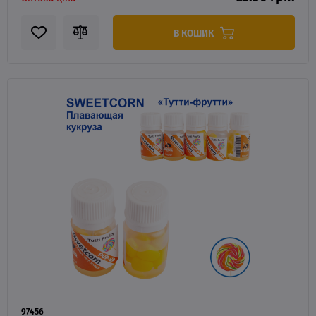
В КОШИК
97456