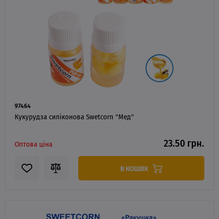
97464
Кукурудза силіконова Swetcorn "Мед"
23.50 грн.
Оптова ціна
В КОШИК