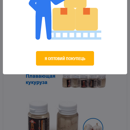
Плаваюча кукурудза Up Corn Тутті-Фрутті
80.50 грн.
Оптова ціна
В КОШИК
Я ОПТОВИЙ ПОКУПЕЦЬ