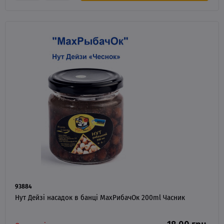
93884
Нут Дейзі насадок в банці MaxРибачОк 200ml Часник