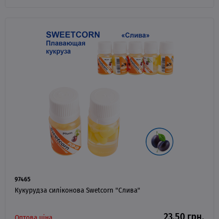
97465
Кукурудза силіконова Swetcorn "Слива"
23.50 грн.
Оптова ціна