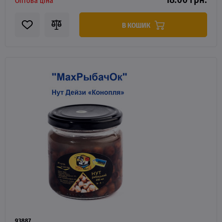
Оптова ціна
В КОШИК
93887