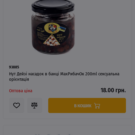
93885
Нут Дейзі насадок в банці MaxРибачОк 200ml сексуальна
орієнтація
18.00 грн.
Оптова ціна
В КОШИК