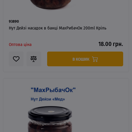
93890
Нут Дейзі насадок в банці MaxРибачОк 200ml Кріль
18.00 грн.
Оптова ціна
В КОШИК