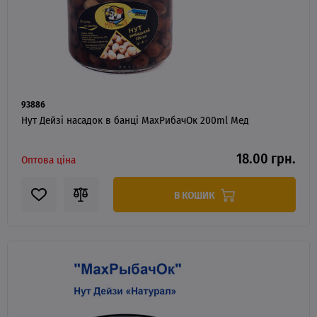
93886
Нут Дейзі насадок в банці MaxРибачОк 200ml Мед
18.00 грн.
Оптова ціна
В КОШИК