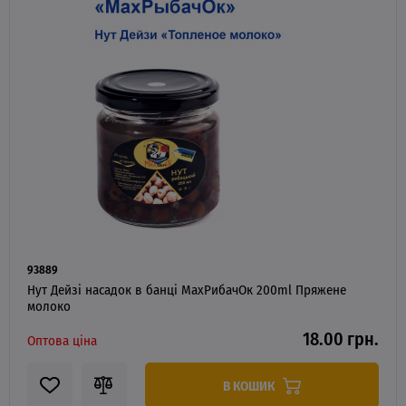
93889
Нут Дейзі насадок в банці MaxРибачОк 200ml Пряжене
молоко
18.00 грн.
Оптова ціна
В КОШИК