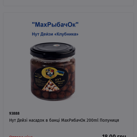
93888
Нут Дейзі насадок в банці MaxРибачОк 200ml Полуниця
18.00 грн.