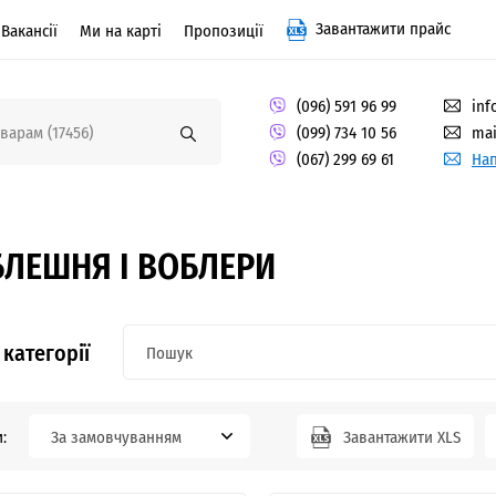
Завантажити прайс
Вакансії
Ми на карті
Пропозиції
(096) 591 96 99
inf
(099) 734 10 56
mai
(067) 299 69 61
Нап
БЛЕШНЯ І ВОБЛЕРИ
категорії
:
За замовчуванням
Завантажити XLS