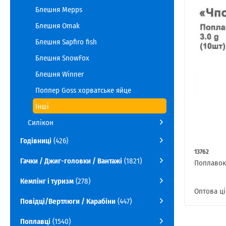
Блешня Mepps
Блешня Omak
Блешня Sapfiro fish
Блешня SnowFox
Блешня Winner
Поппер Goss хорватське яйце
Інші
Силікон
Годівниці
(426)
13762
Гачки / Джиг-головки / Вантажі
(1821)
Поплавок
Кемпінг і туризм
(278)
Оптова ці
Повідці/Вертлюги / Карабіни
(447)
Поплавці
(1540)