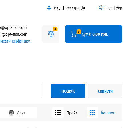
Вхід
|
Реєстрація
Рус
|
Укр
o@opt-fish.com
0
0
l@opt-fish.com
Сума:
0.00 грн.
исати керівнику
ПОШУК
Скинути
Друк
Прайс
Каталог