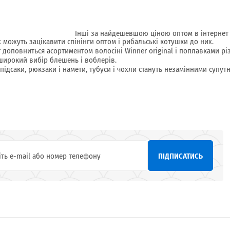
Інші за найдешевшою ціною оптом в інтернет м
ж можуть зацікавити спінінги оптом і рибальські котушки до них.
 доповниться асортиментом волосіні Winner original і поплавками рі
широкий вибір блешень і воблерів.
 підсаки, рюкзаки і намети, тубуси і чохли стануть незамінними супу
ПІДПИСАТИСЬ