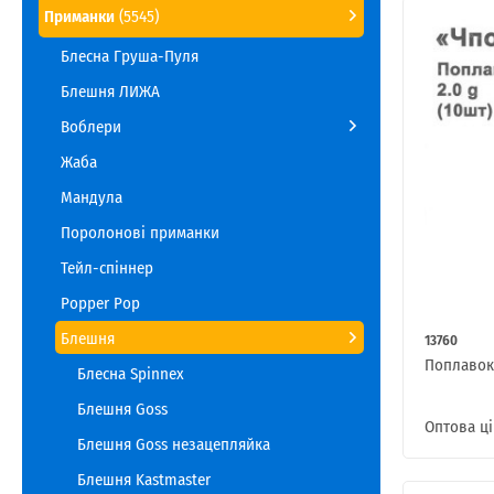
Приманки
(5545)
Блесна Груша-Пуля
Блешня ЛИЖА
Воблери
Жаба
Мандула
Поролонові приманки
Тейл-спіннер
Popper Pop
Блешня
13760
Поплавок 
Блесна Spinnex
Блешня Goss
Оптова ці
Блешня Goss незацепляйка
Блешня Kastmaster