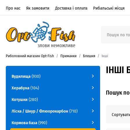
Про нас
Як замовити
Доставка і оплата
Рибальські місця
Риболовний магазин Opt-Fish
Приманки
Блешня
Інші
ІНШІ 
Вудилища
(930)
Херабуна
(104)
Пошук по 
Котушки
(280)
Ліска / Шнур / Флюорокарбон
(710)
Сортувати
Кормова база
(990)