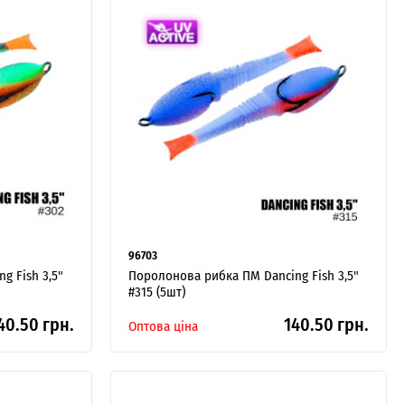
96703
g Fish 3,5"
Поролонова рибка ПМ Dancing Fish 3,5"
#315 (5шт)
40.50 грн.
140.50 грн.
Оптова ціна