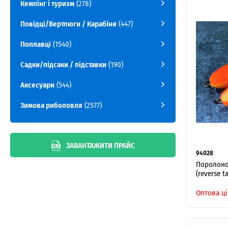
Кемпінг і туризм
(278)
Повідці/Вертлюги / Карабіни
(447)
Поплавці
(1540)
Садки/підсаки / підставки
(190)
Аксесуари
(544)
Зимова риболовля
(2577)
ЗАВАНТАЖИТИ ПРАЙС
94028
Поролонов
(reverse t
Оптова ці