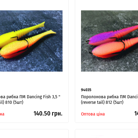
94035
а рибка ПМ Dancing Fish 3,5 "
Поролонова рибка ПМ Dancing
ail) 810 (5шт)
(reverse tail) 812 (5шт)
140.50 грн.
1
на
Оптова ціна