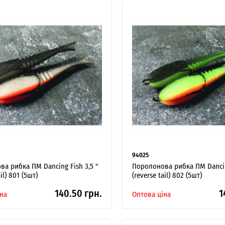
94025
а рибка ПМ Dancing Fish 3,5 "
Поролонова рибка ПМ Dancing
ail) 801 (5шт)
(reverse tail) 802 (5шт)
140.50 грн.
1
на
Оптова ціна