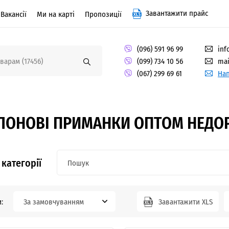
Завантажити прайс
Вакансії
Ми на карті
Пропозиції
(096) 591 96 99
inf
(099) 734 10 56
mai
(067) 299 69 61
Нап
ОНОВІ ПРИМАНКИ ОПТОМ НЕДОРО
категорії
:
За замовчуванням
Завантажити XLS