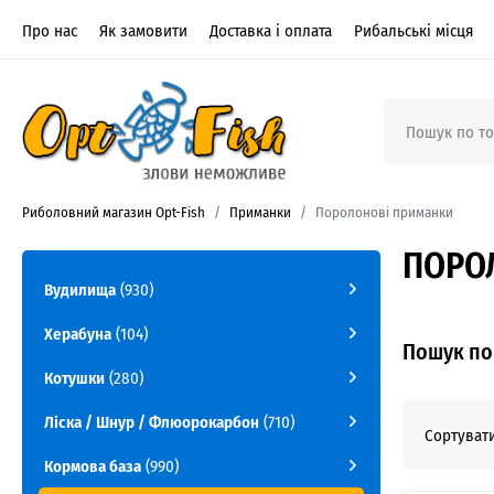
Про нас
Як замовити
Доставка і оплата
Рибальські місця
Риболовний магазин Opt-Fish
Приманки
Поролонові приманки
ПОРОЛ
Вудилища
(930)
Херабуна
(104)
Пошук по 
Котушки
(280)
Ліска / Шнур / Флюорокарбон
(710)
Сортувати
Кормова база
(990)