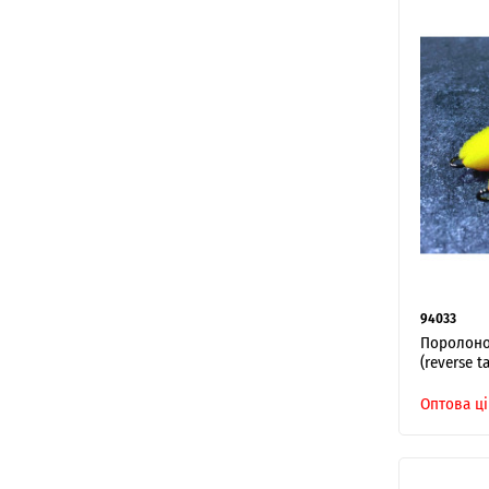
94033
Поролонов
(reverse t
Оптова ці