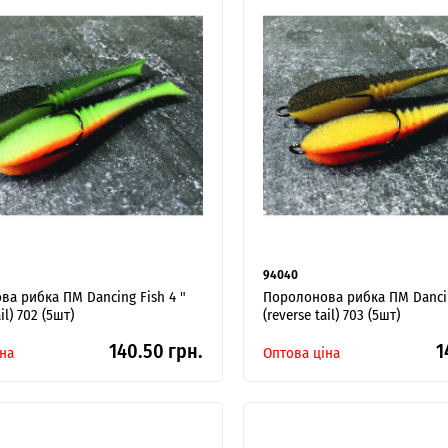
Я ОПТОВИЙ ПОКУПЕЦЬ
94040
а рибка ПМ Dancing Fish 4 "
Поролонова рибка ПМ Dancin
il) 702 (5шт)
(reverse tail) 703 (5шт)
140.50 грн.
1
на
Оптова ціна