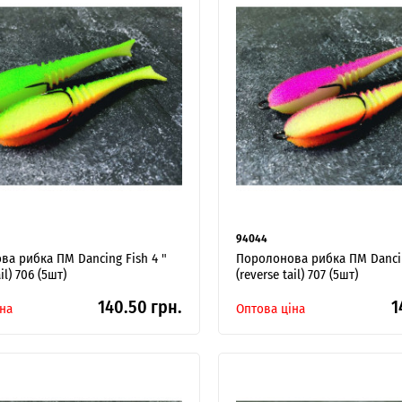
94044
а рибка ПМ Dancing Fish 4 "
Поролонова рибка ПМ Dancin
il) 706 (5шт)
(reverse tail) 707 (5шт)
140.50 грн.
1
на
Оптова ціна