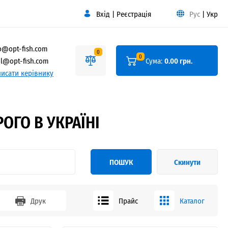
Вхід
|
Реєстрація
Рус
|
Укр
o@opt-fish.com
0
0
l@opt-fish.com
Сума:
0.00 грн.
исати керівнику
ГО В УКРАЇНІ
ПОШУК
Скинути
Друк
Прайс
Каталог