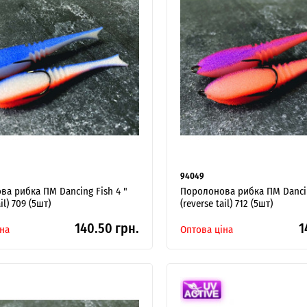
94049
а рибка ПМ Dancing Fish 4 "
Поролонова рибка ПМ Dancin
il) 709 (5шт)
(reverse tail) 712 (5шт)
140.50 грн.
1
на
Оптова ціна