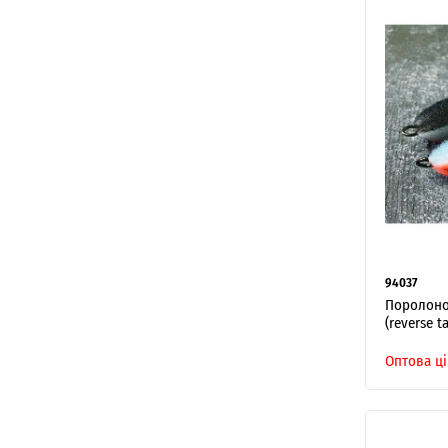
94037
Поролонов
(reverse ta
Оптова ці