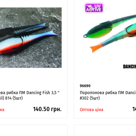
ІНТЕРНЕТ-МАГАЗИН
ОПТОВОГО
ПРОДАЖУ.
96690
Роздрібні замовлення не розглядаються!
а рибка ПМ Dancing Fish 3,5 "
Поролонова рибка ПМ Dancin
il) 814 (5шт)
#302 (5шт)
140.50 грн.
1
на
Оптова ціна