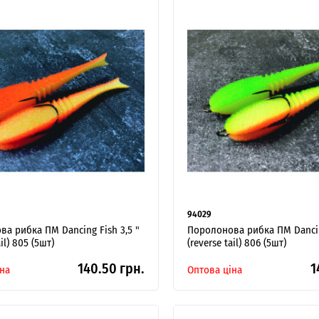
94029
а рибка ПМ Dancing Fish 3,5 "
Поролонова рибка ПМ Dancing
ail) 805 (5шт)
(reverse tail) 806 (5шт)
140.50 грн.
1
на
Оптова ціна