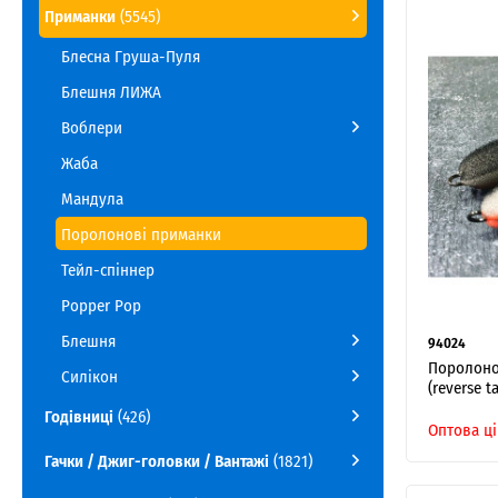
Приманки
(5545)
Блесна Груша-Пуля
Блешня ЛИЖА
Воблери
Жаба
Мандула
Поролонові приманки
Тейл-спіннер
Popper Pop
Блешня
94024
Поролонов
Силікон
(reverse t
Годівниці
(426)
Оптова ці
Гачки / Джиг-головки / Вантажі
(1821)