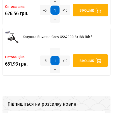
Оптова ціна
В КОШИК
+5
+10
626.56 грн.
Котушка БІ метал Goss GSA2000 8+1BB ПФ *
Оптова ціна
В КОШИК
+5
+10
651.93 грн.
Підпишіться на розсилку новин