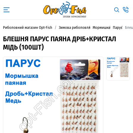
Риболовний магазин Opt-Fish
Зимова риболовля
Мормишки
Парус
Блеш
БЛЕШНЯ ПАРУС ПАЯНА ДРІБ+КРИСТАЛ
МІДЬ (100ШТ)