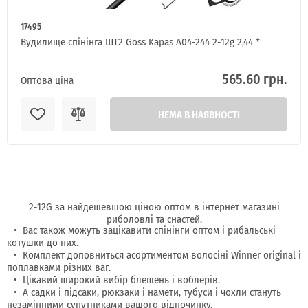
17495
Вудилище спінінга ШТ2 Goss Kapas A04-244 2-12g 2,44 *
565.60 грн.
Оптова ціна
НЕМА В НАЯВНОСТІ
2-12G за найдешевшою ціною оптом в інтернет магазині
риболовлі та снастей.
Вас також можуть зацікавити спінінги оптом і рибальські
котушки до них.
Комплект доповниться асортиментом волосіні Winner original і
поплавками різних ваг.
Цікавий широкий вибір блешень і воблерів.
А садки і підсаки, рюкзаки і намети, тубуси і чохли стануть
незамінними супутниками вашого відпочинку.