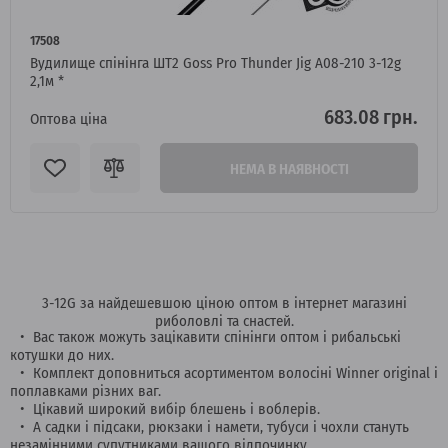
17508
Вудилище спінінга ШТ2 Goss Pro Thunder Jig A08-210 3-12g
2,1м *
683.08 грн.
Оптова ціна
НЕМА В НАЯВНОСТІ
3-12G за найдешевшою ціною оптом в інтернет магазині
риболовлі та снастей.
Вас також можуть зацікавити спінінги оптом і рибальські
котушки до них.
Комплект доповниться асортиментом волосіні Winner original і
поплавками різних ваг.
Цікавий широкий вибір блешень і воблерів.
А садки і підсаки, рюкзаки і намети, тубуси і чохли стануть
незамінними супутниками вашого відпочинку.