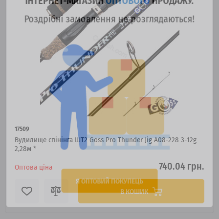
Роздрібні замовлення не розглядаються!
17509
Вудилище спінінга ШТ2 Goss Pro Thunder Jig A08-228 3-12g
2,28м *
740.04 грн.
Оптова ціна
Я ОПТОВИЙ ПОКУПЕЦЬ
В КОШИК