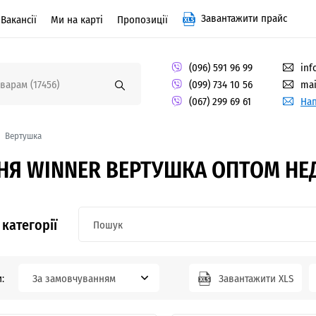
Завантажити прайс
Вакансії
Ми на карті
Пропозиції
(096) 591 96 99
inf
(099) 734 10 56
mai
(067) 299 69 61
Нап
Вертушка
Я WINNER ВЕРТУШКА ОПТОМ НЕД
категорії
:
За замовчуванням
Завантажити XLS