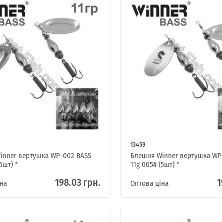
13459
inner вертушка WP-002 BASS
Блешня Winner вертушка WP
5шт) *
11g 005# (5шт) *
198.03 грн.
1
на
Оптова ціна