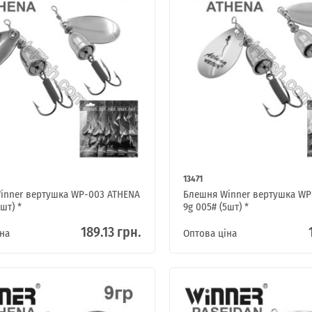
13471
inner вертушка WP-003 ATHENA
Блешня Winner вертушка WP
шт) *
9g 005# (5шт) *
189.13 грн.
на
Оптова ціна