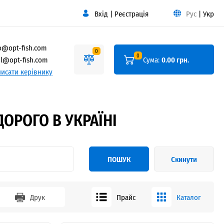
Вхід
|
Реєстрація
Рус
|
Укр
o@opt-fish.com
0
0
l@opt-fish.com
Сума:
0.00 грн.
исати керівнику
ОРОГО В УКРАЇНІ
ПОШУК
Скинути
Друк
Прайс
Каталог