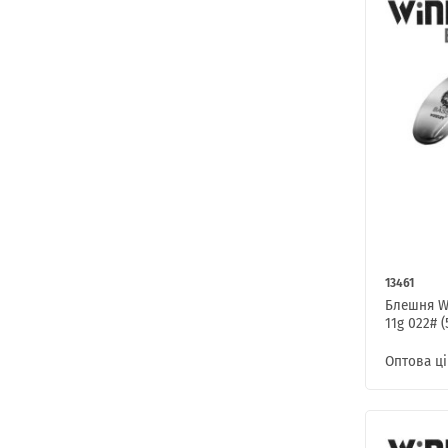
13461
Блешня W
11g 022# (
Оптова ці