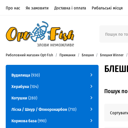
Про нас
Як замовити
Доставка і оплата
Рибальські місця
Риболовний магазин Opt-Fish
Приманки
Блешня
Блешня Winner
БЛЕШН
Вудилища
(930)
Херабуна
(104)
Пошук по 
Котушки
(280)
Ліска / Шнур / Флюорокарбон
(710)
Сортувати
Кормова база
(990)