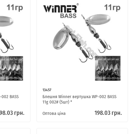
13457
-002 BASS
Блешня Winner вертушка WP-002 BASS
11g 002# (5шт) *
98.03 грн.
198.03 грн.
Оптова ціна