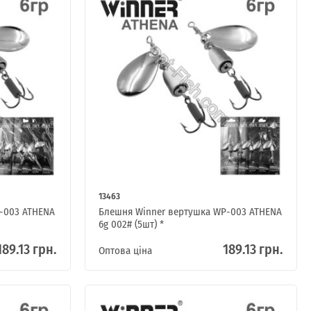
13463
-003 ATHENA
Блешня Winner вертушка WP-003 ATHENA
6g 002# (5шт) *
189.13 грн.
189.13 грн.
Оптова ціна