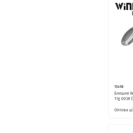
13458
Блешня W
11g 003# (
Оптова ці