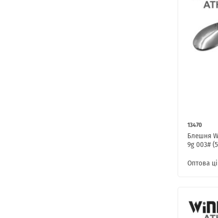
13470
Блешня W
9g 003# (5
Оптова ці