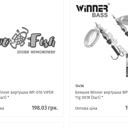
13456
inner вертушка WP-016 VIPER
Блешня Winner вертушка WP
5шт) *
11g 001# (5шт) *
198.03 грн.
1
на
Оптова ціна