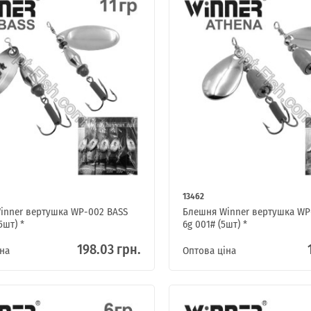
ІНТЕРНЕТ-МАГАЗИН
ОПТОВОГО
ПРОДАЖУ.
13462
Роздрібні замовлення не розглядаються!
inner вертушка WP-002 BASS
Блешня Winner вертушка WP
5шт) *
6g 001# (5шт) *
198.03 грн.
на
Оптова ціна