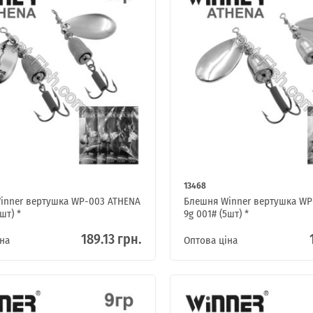
13468
inner вертушка WP-003 ATHENA
Блешня Winner вертушка WP
шт) *
9g 001# (5шт) *
189.13 грн.
на
Оптова ціна