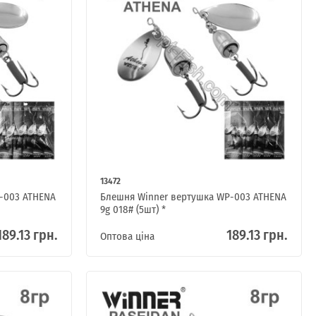
13472
-003 ATHENA
Блешня Winner вертушка WP-003 ATHENA
9g 018# (5шт) *
189.13 грн.
189.13 грн.
Оптова ціна