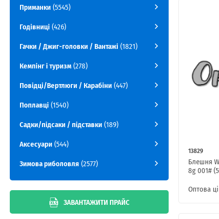
Приманки
(5545)
Годівниці
(426)
Гачки / Джиг-головки / Вантажі
(1821)
Кемпінг і туризм
(278)
Повідці/Вертлюги / Карабіни
(447)
Поплавці
(1540)
Садки/підсаки / підставки
(189)
Аксесуари
(544)
13829
Блешня W
Зимова риболовля
(2577)
8g 001# (5
Оптова ці
ЗАВАНТАЖИТИ ПРАЙС