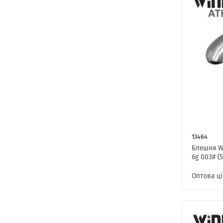
13464
Блешня W
6g 003# (5
Оптова ці