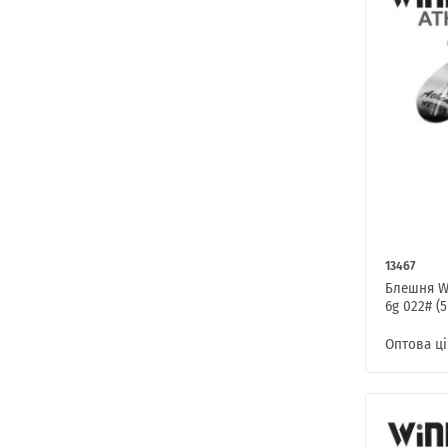
13467
Блешня W
6g 022# (5
Оптова ці