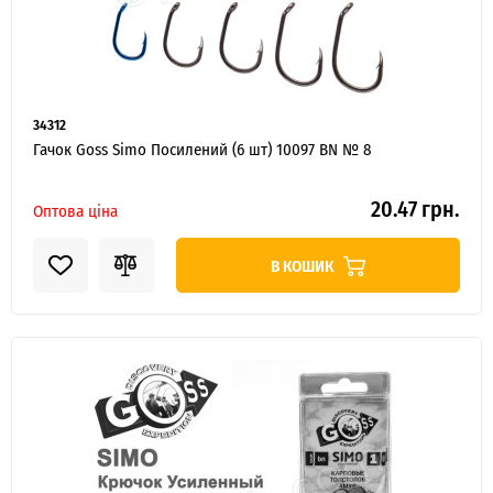
ІНТЕРНЕТ-МАГАЗИН
ОПТОВОГО
ПРОДАЖУ.
34312
Гачок Goss Simo Посилений (6 шт) 10097 BN № 8
Роздрібні замовлення не розглядаються!
20.47 грн.
Оптова ціна
В КОШИК