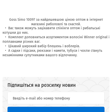
Goss Simo 10097 за найдешевшою ціною оптом в інтернет
магазині риболовлі та снастей.
Вас також можуть зацікавити спінінги оптом і рибальські
котушки до них.
Комплект доповниться асортиментом волосіні Winner original і
поплавками різних ваг.
Цікавий широкий вибір блешень і воблерів.
А садки і підсаки, рюкзаки і намети, тубуси і чохли стануть
незамінними супутниками вашого відпочинку.
Підпишіться на розсилку новин