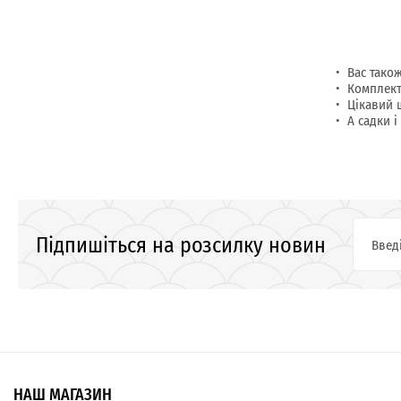
Вас тако
Комплект
Цікавий 
А садки і
Підпишіться на розсилку новин
НАШ МАГАЗИН