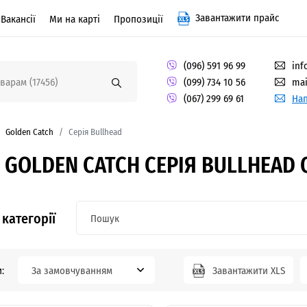
Завантажити прайс
Вакансії
Ми на карті
Пропозиції
(096) 591 96 99
inf
(099) 734 10 56
mai
(067) 299 69 61
Нап
Golden Catch
Серія Bullhead
 GOLDEN CATCH СЕРІЯ BULLHEAD 
категорії
:
За замовчуванням
Завантажити XLS