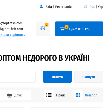
Вхід
|
Реєстрація
Рус
|
Укр
o@opt-fish.com
0
0
l@opt-fish.com
Сума:
0.00 грн.
исати керівнику
ОПТОМ НЕДОРОГО В УКРАЇНІ
ПОШУК
Скинути
Друк
Прайс
Каталог