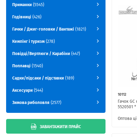
Приманки
(5545)
Годівниці
(426)
Гачки / Джиг-головки / Вантажі
(1821)
Кемпінг і туризм
(278)
Повідці/Вертлюги / Карабіни
(447)
Поплавці
(1540)
Садки/підсаки / підставки
(189)
Аксесуари
(544)
10112
Гачок GC 
Зимова риболовля
(2577)
5520501 *
Оптова ці
ЗАВАНТАЖИТИ ПРАЙС