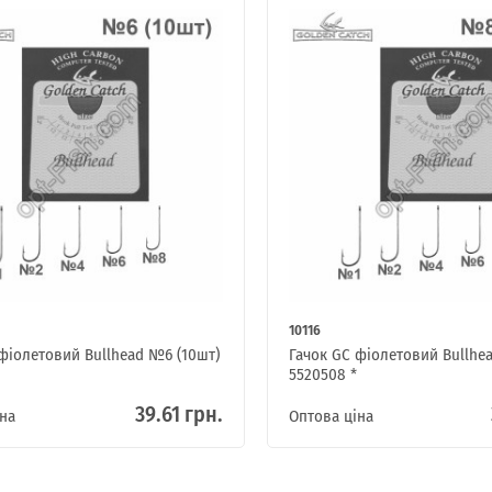
10116
фіолетовий Bullhead №6 (10шт)
Гачок GC фіолетовий Bullhe
5520508 *
39.61 грн.
на
Оптова ціна