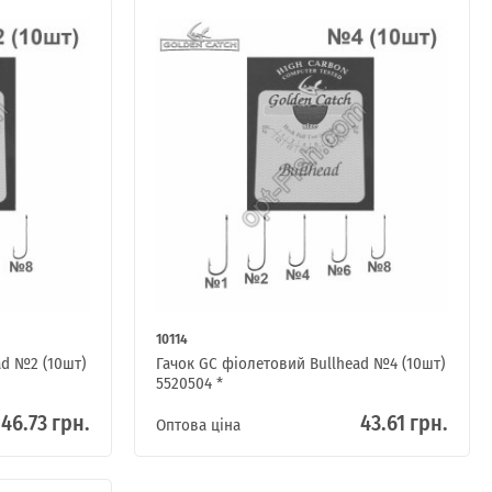
10114
ad №2 (10шт)
Гачок GC фіолетовий Bullhead №4 (10шт)
5520504 *
46.73 грн.
43.61 грн.
Оптова ціна