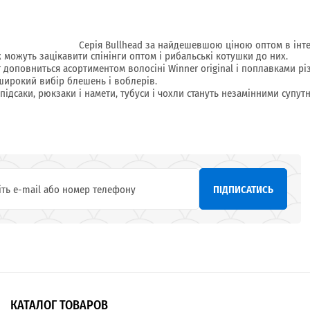
Серія Bullhead за найдешевшою ціною оптом в інтер
ж можуть зацікавити спінінги оптом і рибальські котушки до них.
 доповниться асортиментом волосіні Winner original і поплавками рі
широкий вибір блешень і воблерів.
 підсаки, рюкзаки і намети, тубуси і чохли стануть незамінними супу
ПІДПИСАТИСЬ
КАТАЛОГ ТОВАРОВ