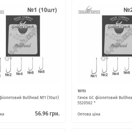
10113
фіолетовий Bullhead №1 (10шт)
Гачок GC фіолетовий Bullhe
5520502 *
56.96 грн.
на
Оптова ціна