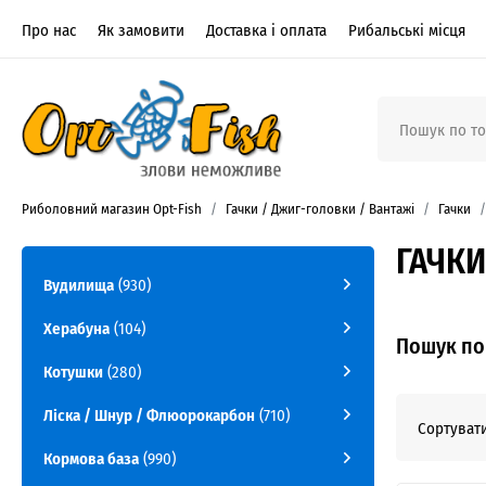
Про нас
Як замовити
Доставка і оплата
Рибальські місця
Риболовний магазин Opt-Fish
Гачки / Джиг-головки / Вантажі
Гачки
ГАЧКИ
Вудилища
(930)
Херабуна
(104)
Пошук по 
Котушки
(280)
Ліска / Шнур / Флюорокарбон
(710)
Сортувати
Кормова база
(990)