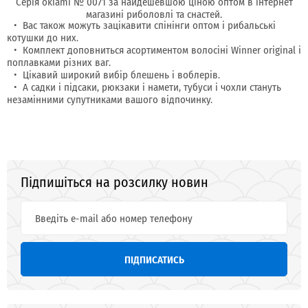
Серія okiami № 0071 за найдешевшою ціною оптом в інтернет
магазині риболовлі та снастей.
Вас також можуть зацікавити спінінги оптом і рибальські
котушки до них.
Комплект доповниться асортиментом волосіні Winner original і
поплавками різних ваг.
Цікавий широкий вибір блешень і воблерів.
А садки і підсаки, рюкзаки і намети, тубуси і чохли стануть
незамінними супутниками вашого відпочинку.
Підпишіться на розсилку новин
ПІДПИСАТИСЬ