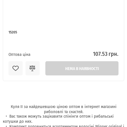
15205
107.53 грн.
Оптова ціна
НЕМА В НАЯВНОСТІ
Куля II за найдешевшою ціною оптом в інтернет магазині
риболовлі та снастей.
Вас також можуть зацікавити спінінги оптом і рибальські
котушки до них.
Комплект доповниться асортиментом волосіні Winner original і