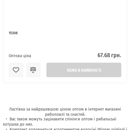
15308
67.68 грн.
Оптова ціна
НЕМА В НАЯВНОСТІ
Ластівка за найдешевшою ціною оптом в інтернет магазині
риболовлі та снастей.
Вас також можуть зацікавити спінінги оптом і рибальські
котушки до них.
Комплект доповниться асортиментом волосіні Winner original і