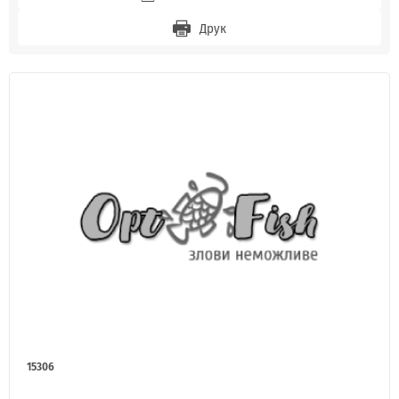
Друк
15306