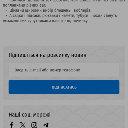
поплавками різних ваг.
Цікавий широкий вибір блешень і воблерів.
А садки і підсаки, рюкзаки і намети, тубуси і чохли стануть
незамінними супутниками вашого відпочинку.
Підпишіться на розсилку новин
ПІДПИСАТИСЬ
Наші соц. мережі