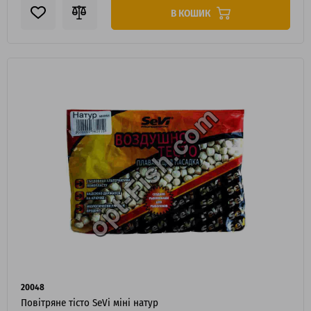
В КОШИК
20048
Повітряне тісто SeVi міні натур