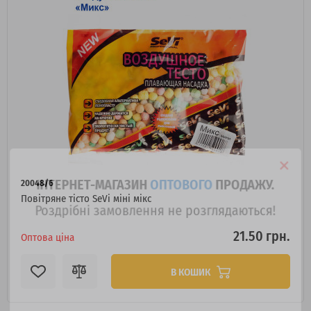
ІНТЕРНЕТ-МАГАЗИН
ОПТОВОГО
ПРОДАЖУ.
20048/6
Роздрібні замовлення не розглядаються!
Повітряне тісто SeVi міні мікс
21.50 грн.
Оптова ціна
В КОШИК