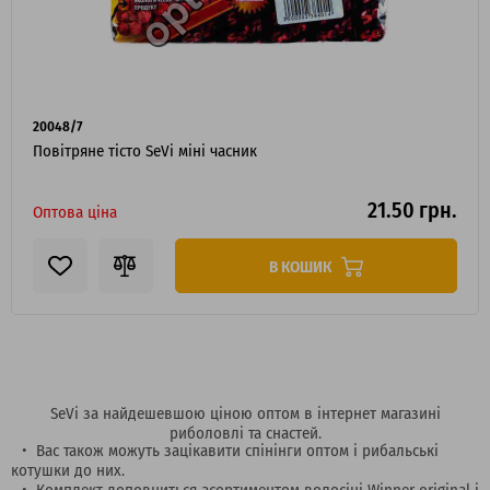
20048/7
Повітряне тісто SeVi міні часник
21.50 грн.
Оптова ціна
В КОШИК
SeVi за найдешевшою ціною оптом в інтернет магазині
риболовлі та снастей.
Вас також можуть зацікавити спінінги оптом і рибальські
котушки до них.
Комплект доповниться асортиментом волосіні Winner original і