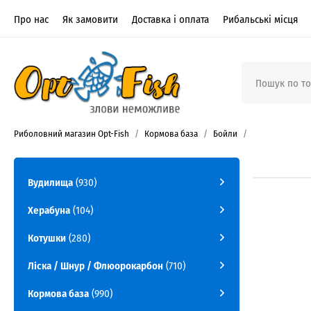
Про нас
Як замовити
Доставка і оплата
Рибальські місця
Риболовний магазин Opt-Fish
Кормова база
Бойли
Вудилища
(930)
Херабуна
(104)
Котушки
(280)
Ліска / Шнур / Флюорокарбон
(710)
Кормова база
(990)