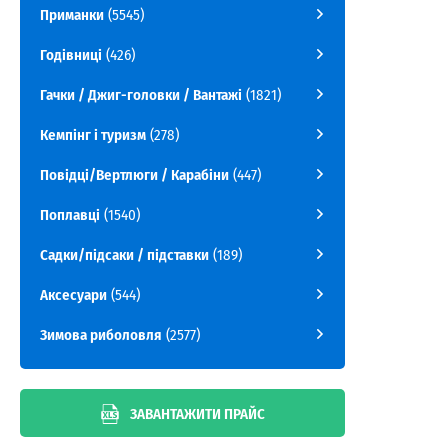
Приманки
(5545)
Годівниці
(426)
Гачки / Джиг-головки / Вантажі
(1821)
Кемпінг і туризм
(278)
Повідці/Вертлюги / Карабіни
(447)
Поплавці
(1540)
Садки/підсаки / підставки
(189)
Аксесуари
(544)
Зимова риболовля
(2577)
ЗАВАНТАЖИТИ ПРАЙС