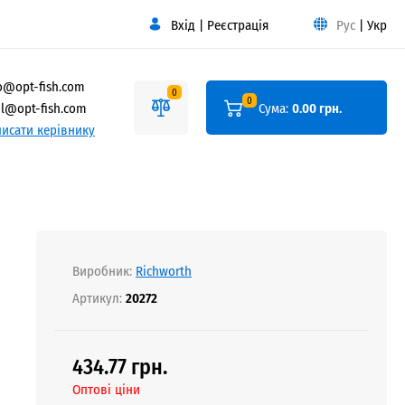
Вхід
|
Реєстрація
Рус
|
Укр
o@opt-fish.com
0
0
l@opt-fish.com
Сума:
0.00 грн.
исати керівнику
Виробник:
Richworth
Артикул:
20272
434.77 грн.
Оптові ціни