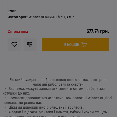
32012
Чохол Sport Winner ЧЕМОДАН h = 1,3 м *
677.74 грн.
Оптова ціна
В КОШИК
Чохли Чемодан за найдешевшою ціною оптом в інтернет
магазині риболовлі та снастей.
Вас також можуть зацікавити спінінги оптом і рибальські
котушки до них.
Комплект доповниться асортиментом волосіні Winner original і
поплавками різних ваг.
Цікавий широкий вибір блешень і воблерів.
А садки і підсаки, рюкзаки і намети, тубуси і чохли стануть
незамінними супутниками вашого відпочинку.