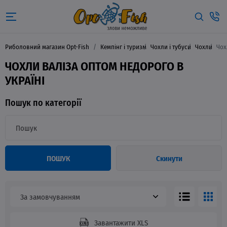
Риболовний магазин Opt-Fish
Кемпінг і туризм
Чохли і тубуси
Чохли
Чох
ЧОХЛИ ВАЛІЗА ОПТОМ НЕДОРОГО В
УКРАЇНІ
Пошук по категорії
ПОШУК
Скинути
За замовчуванням
Завантажити XLS