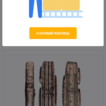
94497
Чохол ЧЕМОДАН мультиків 3-й 1,1м
445.89 грн.
Оптова ціна
Я ОПТОВИЙ ПОКУПЕЦЬ
В КОШИК