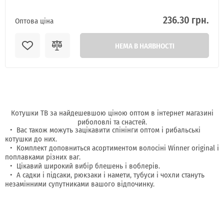
236.30 грн.
Оптова ціна
НЕМА В НАЯВНОСТІ
Котушки TB за найдешевшою ціною оптом в інтернет магазині
риболовлі та снастей.
Вас також можуть зацікавити спінінги оптом і рибальські
котушки до них.
Комплект доповниться асортиментом волосіні Winner original і
поплавками різних ваг.
Цікавий широкий вибір блешень і воблерів.
А садки і підсаки, рюкзаки і намети, тубуси і чохли стануть
незамінними супутниками вашого відпочинку.