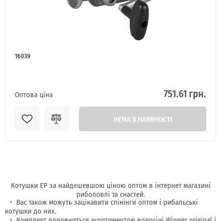
16039
751.61 грн.
Оптова ціна
НЕМА В НАЯВНОСТІ
Котушки EP за найдешевшою ціною оптом в інтернет магазині
риболовлі та снастей.
Вас також можуть зацікавити спінінги оптом і рибальські
котушки до них.
Комплект доповниться асортиментом волосіні Winner original і