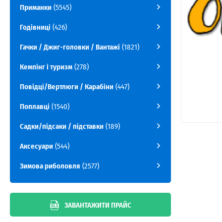
Приманки
(5545)
Годівниці
(426)
Гачки / Джиг-головки / Вантажі
(1821)
Кемпінг і туризм
(278)
Повідці/Вертлюги / Карабіни
(447)
Поплавці
(1540)
Садки/підсаки / підставки
(189)
Аксесуари
(544)
Зимова риболовля
(2577)
ЗАВАНТАЖИТИ ПРАЙС