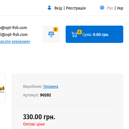
Вхід
|
Реєстрація
Рус
|
Укр
o@opt-fish.com
0
0
l@opt-fish.com
Сума:
0.00 грн.
исати керівнику
Виробник:
Украина
Артикул:
90202
330.00 грн.
Оптові ціни