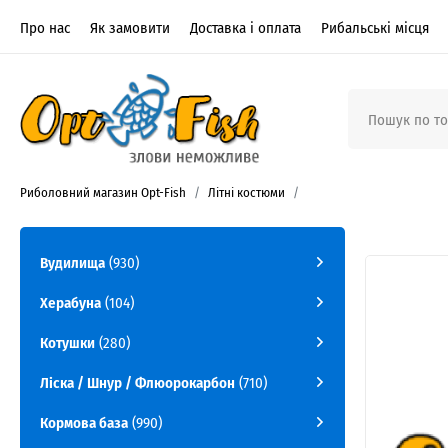
Про нас
Як замовити
Доставка і оплата
Рибальські місця
Риболовний магазин Opt-Fish
Літні костюми
Вудилища
(930)
Херабуна
(104)
Котушки
(280)
Ліска / Шнур / Флюорокарбон
(710)
Кормова база
(990)