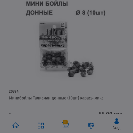
20394
Минибойлы Талисман донные (10шт) карась-микс
55.00 грн.
Оптовая цена
0
Вход
НЕТ НА СКЛАДЕ