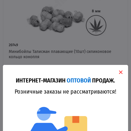
20749
Минибойлы Талисман плавающие (10шт) силиконовое
кольцо конопля
55.00 грн.
Оптовая цена
ИНТЕРНЕТ-МАГАЗИН
ОПТОВОЙ
ПРОДАЖ.
НЕТ НА СКЛАДЕ
Розничные заказы не рассматриваются!