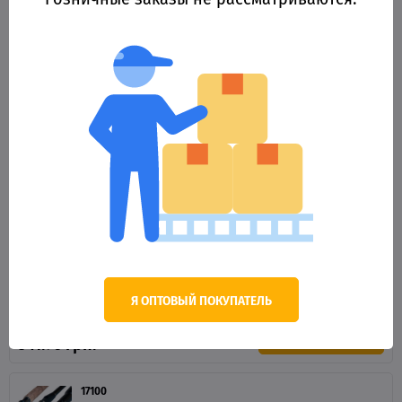
Оптовая цена
КУПИТЬ
527.77 грн.
17090
Карповое удилище Winner Navigators 0130032-B
100-250g 3,6м *
Оптовая цена
КУПИТЬ
582.06 грн.
17099
Карповое удилище Winner Navigators стар
№0110010-B 80-120g 2,7м *
Я ОПТОВЫЙ ПОКУПАТЕЛЬ
Оптовая цена
КУПИТЬ
341.76 грн.
17100