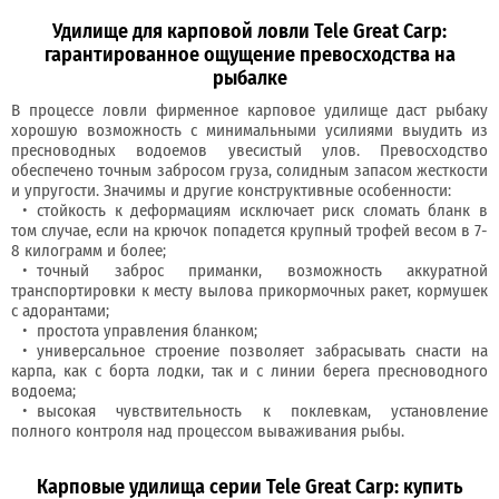
Удилище для карповой ловли Tele Great Carp:
гарантированное ощущение превосходства на
рыбалке
В процессе ловли фирменное карповое удилище даст рыбаку
хорошую возможность с минимальными усилиями выудить из
пресноводных водоемов увесистый улов. Превосходство
обеспечено точным забросом груза, солидным запасом жесткости
и упругости. Значимы и другие конструктивные особенности:
стойкость к деформациям исключает риск сломать бланк в
том случае, если на крючок попадется крупный трофей весом в 7-
8 килограмм и более;
точный заброс приманки, возможность аккуратной
транспортировки к месту вылова прикормочных ракет, кормушек
с адорантами;
простота управления бланком;
универсальное строение позволяет забрасывать снасти на
карпа, как с борта лодки, так и с линии берега пресноводного
водоема;
высокая чувствительность к поклевкам, установление
полного контроля над процессом вываживания рыбы.
Карповые удилища серии Tele Great Carp: купить