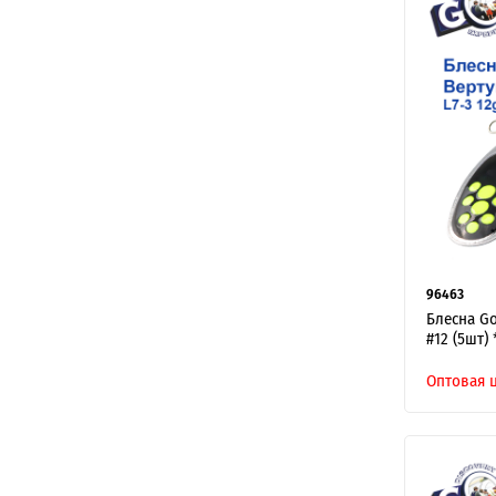
96463
Блесна Go
#12 (5шт) 
Оптовая 