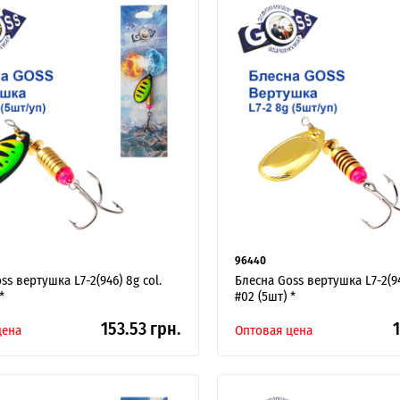
96440
ss вертушка L7-2(946) 8g col.
Блесна Goss вертушка L7-2(94
*
#02 (5шт) *
153.53 грн.
1
цена
Оптовая цена