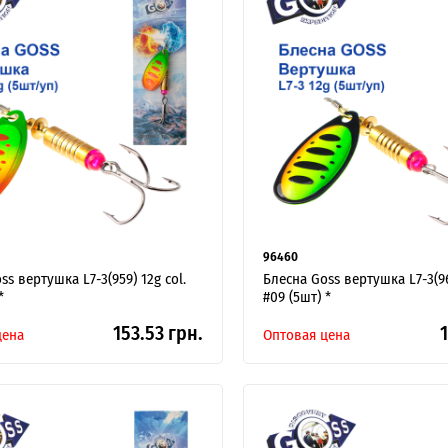
96460
ss вертушка L7-3(959) 12g col.
Блесна Goss вертушка L7-3(96
*
#09 (5шт) *
153.53 грн.
1
цена
Оптовая цена