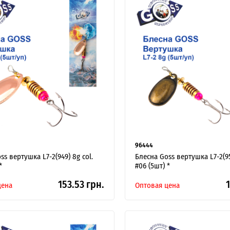
ИНТЕРНЕТ-МАГАЗИН
ОПТОВОЙ
ПРОДАЖ.
96444
Розничные заказы не рассматриваются!
ss вертушка L7-2(949) 8g col.
Блесна Goss вертушка L7-2(95
*
#06 (5шт) *
153.53 грн.
1
цена
Оптовая цена