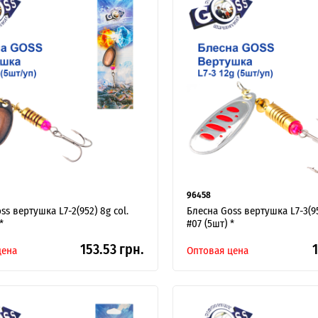
Я ОПТОВЫЙ ПОКУПАТЕЛЬ
96458
ss вертушка L7-2(952) 8g col.
Блесна Goss вертушка L7-3(95
*
#07 (5шт) *
153.53 грн.
1
цена
Оптовая цена