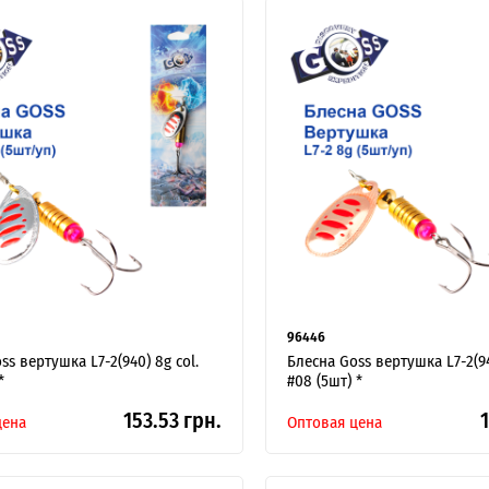
96446
ss вертушка L7-2(940) 8g col.
Блесна Goss вертушка L7-2(94
*
#08 (5шт) *
153.53 грн.
1
цена
Оптовая цена