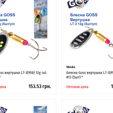
96464
ss вертушка L7-3(956) 12g col.
Блесна Goss вертушка L7-3(957
*
#13 (5шт) *
153.53 грн.
1
цена
Оптовая цена