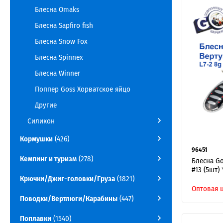
Блесна Omaks
Блесна Sapfiro fish
Блесна Snow Fox
Блесна Spinnex
Блесна Winner
Поппер Goss Хорватское яйцо
Другие
Силикон
Кормушки
(426)
96451
Кемпинг и туризм
(278)
Блесна Go
#13 (5шт) 
Крючки/Джиг-головки/Груза
(1821)
Оптовая 
Поводки/Вертлюги/Карабины
(447)
Поплавки
(1540)