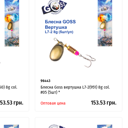
96443
0) 8g col.
Блесна Goss вертушка L7-2(951) 8g col.
#05 (5шт) *
53.53 грн.
153.53 грн.
Оптовая цена