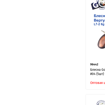
96442
Блесна Go
#04 (5шт) 
Оптовая 