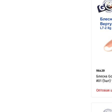
96439
Блесна Go
#01 (5шт) 
Оптовая 