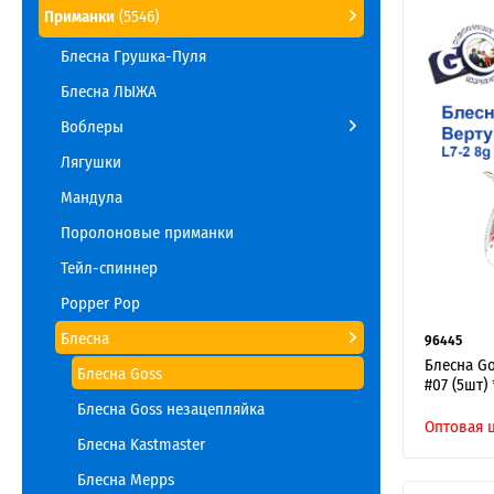
Приманки
(5546)
Блесна Грушка-Пуля
Блесна ЛЫЖА
Воблеры
Лягушки
Мандула
Поролоновые приманки
Тейл-спиннер
Popper Pop
Блесна
96445
Блесна Go
Блесна Goss
#07 (5шт) 
Блесна Goss незацепляйка
Оптовая 
Блесна Kastmaster
Блесна Mepps