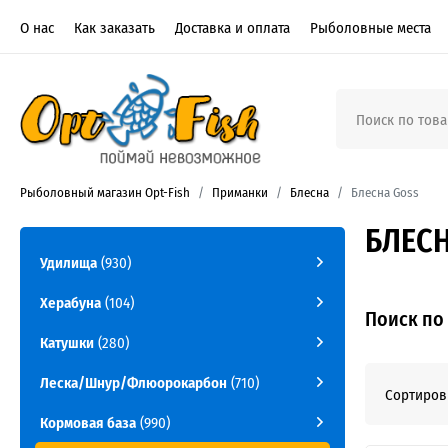
О нас
Как заказать
Доставка и оплата
Рыболовные места
Рыболовный магазин Opt-Fish
Приманки
Блесна
Блесна Goss
БЛЕСН
Удилища
(930)
Херабуна
(104)
Поиск по
Катушки
(280)
Леска/Шнур/Флюорокарбон
(710)
Сортиров
Кормовая база
(990)