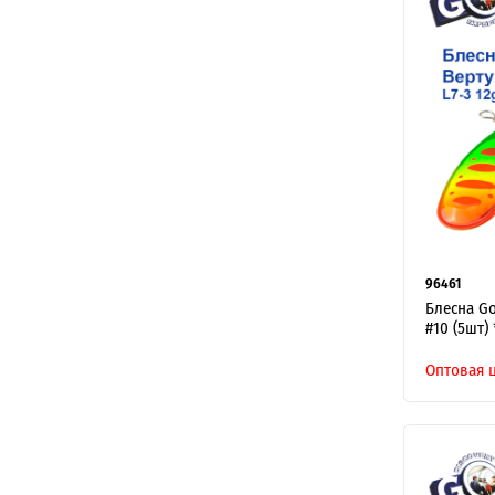
96461
Блесна Go
#10 (5шт) 
Оптовая 