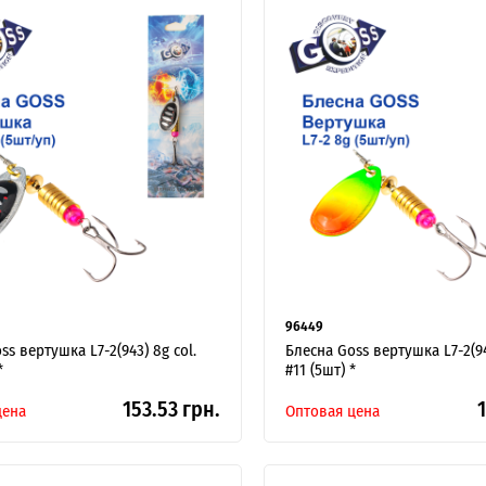
96449
ss вертушка L7-2(943) 8g col.
Блесна Goss вертушка L7-2(94
*
#11 (5шт) *
153.53 грн.
1
цена
Оптовая цена