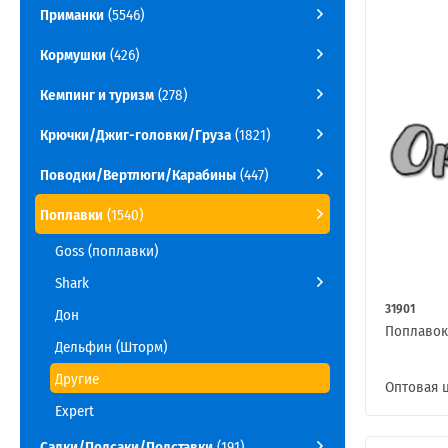
Приманки
(5546)
Кормушки
(426)
Кемпинг и туризм
(278)
Крючки/Джиг-головки/Груза
(1821)
Поводки/Вертлюги/Карабины
(447)
Поплавки
(1540)
Goss (поплавки)
Shark
31901
Дон
Поплавок 
Дельфин (Шторм)
Другие
Оптовая 
Expert
Садки/Подсаки/Подставки
(191)