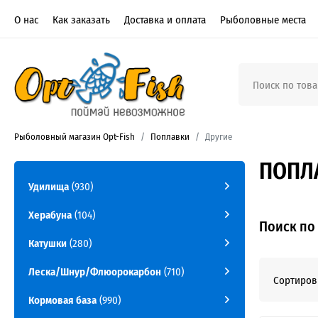
О нас
Как заказать
Доставка и оплата
Рыболовные места
Рыболовный магазин Opt-Fish
Поплавки
Другие
ПОПЛА
Удилища
(930)
Херабуна
(104)
Поиск по
Катушки
(280)
Леска/Шнур/Флюорокарбон
(710)
Сортиров
Кормовая база
(990)