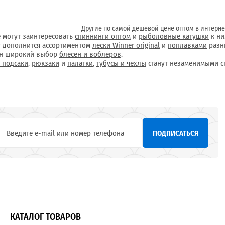
Другие по самой дешевой цене оптом в интерне
е могут заинтересовать
спиннинги оптом
и
рыболовные катушки
к ни
 дополнится ассортиментом
лески Winner original
и
поплавками
разн
ен широкий выбор
блесен и воблеров
.
и подсаки
,
рюкзаки
и
палатки
,
тубусы и чехлы
станут незаменимыми с
ПОДПИСАТЬСЯ
КАТАЛОГ ТОВАРОВ