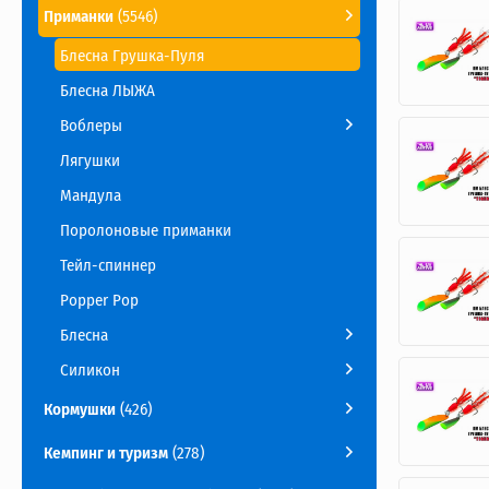
Приманки
(5546)
Блесна Грушка-Пуля
Блесна ЛЫЖА
Воблеры
Лягушки
Мандула
Поролоновые приманки
Тейл-спиннер
Popper Pop
Блесна
Силикон
Кормушки
(426)
Кемпинг и туризм
(278)