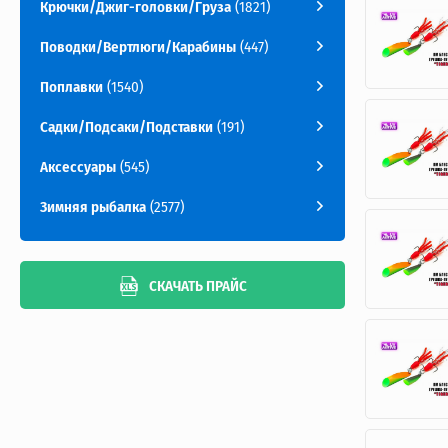
Крючки/Джиг-головки/Груза
(1821)
Поводки/Вертлюги/Карабины
(447)
Поплавки
(1540)
Садки/Подсаки/Подставки
(191)
Аксессуары
(545)
Зимняя рыбалка
(2577)
СКАЧАТЬ ПРАЙС