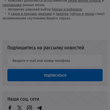
Комплект дополнится ассортиментом
лески Winner original
и
поплавками
разных весов.
Интересен широкий выбор
блесен и воблеров
.
А
садки и подсаки
,
рюкзаки
и
палатки
,
тубусы и чехлы
станут
незаменимыми спутниками Вашего отдыха.
Подпишитесь на рассылку новостей
ПОДПИСАТЬСЯ
Наши соц. сети