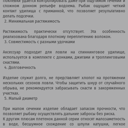
Поклевки удается контролировать даже при ощутимом течении и
сложном донном рельефе водоема. Рыбак ощущает четкий
контакт удилища с приманкой, что позволяет результативно
делать подсечки.
Минимальная растяжимость
Растяжимость практически отсутствует. Эта особенность
реализована благодаря плотному переплетению волокон.
Совместимость с разными удочками
Аксессуар подходит для ловли на спиннинговое удилище,
используется в комплекте с донками, джигами и троллинговыми
снастями.
Долговечность
Изделие служит долго, не представляет хлопот на протяжении
нескольких сезонов ловли. Чтобы защитить шнур от случайного
обрыва, не рекомендуется забрасывать снасти в закоряженных
участках.
Малый диаметр
При малом сечении изделие обладает запасом прочности, что
позволяет рыбаку осуществлять дальние забросы без риска.
К другим плюсам плетенок данной серии относят малозаметность
в воде, бесшумное схождение со шпули катушки, легкое