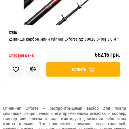
Розничные заказы не рассматриваются!
17558
Удилище карбон мини Winner Exforse №150028 5-10g 3,6 м *
662.16 грн.
Оптовая цена
КУПИТЬ
Я ОПТОВЫЙ ПОКУПАТЕЛЬ
Спиннинг Exforse – беспроигрышный выбор для ловли
хищников. Заброшенная с его применением оснастка – воблер,
твистер или блесна в воде имитируют движения небольших
живых мальков. Это привлекает внимание щук, голавлей,
жерехов, судака – даже самые острожные трофеи охотно клюют