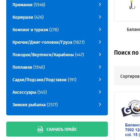
Приманки
(5546)
Кормушки
(426)
Балан
Кемпинг и туризм
(278)
Крючки/Джиг-головки/Груза
(1821)
Поиск по
Поводки/Вертлюги/Карабины
(447)
Поплавки
(1540)
Сортиров
Садки/Подсаки/Подставки
(191)
Аксессуары
(545)
Зимняя рыбалка
(2577)
СКАЧАТЬ ПРАЙС