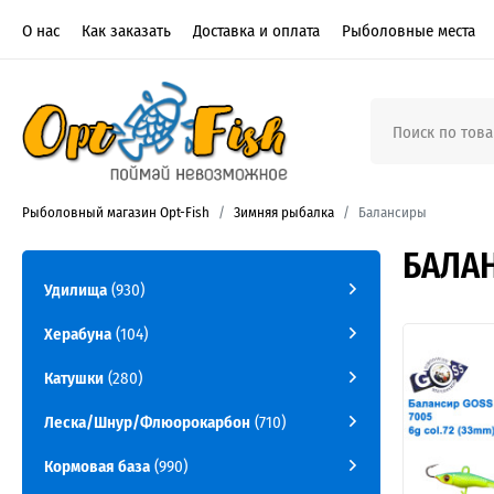
О нас
Как заказать
Доставка и оплата
Рыболовные места
Рыболовный магазин Opt-Fish
Зимняя рыбалка
Балансиры
БАЛА
Удилища
(930)
Херабуна
(104)
Катушки
(280)
Леска/Шнур/Флюорокарбон
(710)
Кормовая база
(990)